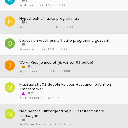
1
17 mrt 2009
sloore
Hypotheek affiliate programma's
H
3
16 mrt 2009
huurneman
beauty en wellness affiliate programma gezocht
O
2
10 feb 2009
RemcoE
VAvA | Kies je mobiel (& winter 08 editie)
J
G
1
e
24 dec 2008
jhofman
s
l
o
Maarliefst 382 deeplinks voor Hotelmoment.nl bij
M
t
Tradetracker
e
P
7
n
o
11 nov 2008
PJ
l
l
Nog hogere klikvergoeding bij HotelMoment.nl
M
campagne !
0
2 okt 2008
Melvin Bos