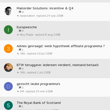
Mailorder Solutions: incentive & Q4
0
29 sep 2008
twanrutten
Europeesche
I
9
8 aug 2008
Roy Platje
Advies gevraagd: welk hypotheek affiliate programma ?
3
1
10 jul 2008
5KG
BTW teruggave: iedereen verdient, niemand betaalt
4
1 jul 2008
5KG
gezocht leuke programma's
D
3
19 mei 2008
FM
The Royal Bank of Scotland
5
1