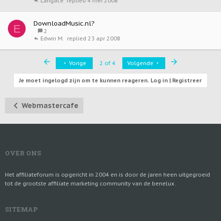
4 mei 2008
Langace
DownloadMusic.nl?
E
2
23 apr 2008
Edwin M.
First
Last
Vorige
2 of 4
Volgende
Je moet ingelogd zijn om te kunnen reageren. Log in | Registreer
Webmastercafe
OVER ONS
Het affiliateforum is opgericht in 2004 en is door de jaren heen uitgegroeid
tot de grootste affiliate marketing community van de benelux.
SITEMAP