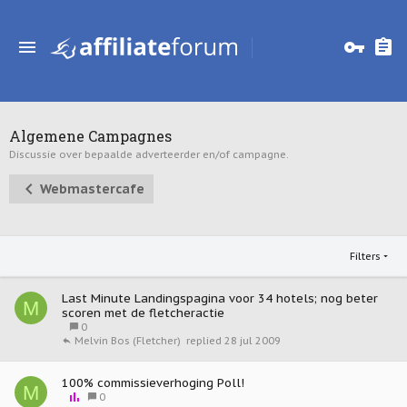
Algemene Campagnes
Discussie over bepaalde adverteerder en/of campagne.
Webmastercafe
Filters
Last Minute Landingspagina voor 34 hotels; nog beter
M
scoren met de fletcheractie
0
28 jul 2009
Melvin Bos (Fletcher)
100% commissieverhoging Poll!
M
P
0