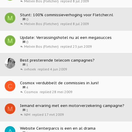
o
8 jul 2009
Melvin Bos (Fletcher)
l
l
Stunt: 100% commissieverhoging voor Fletcher.nl
M
0
8 jul 2009
Melvin Bos (Fletcher)
Update: Verrassingshotel nu al een megasucces
M
0
23 jun 2009
Melvin Bos (Fletcher)
Best presterende telecom campagnes?
1
4 jun 2009
svhoek
Cosmox verdubbelt de commissies in Juni!
C
4
28 mei 2009
Cosmox
Iemand ervaring met een motorverzekering campagne?
M
1
17 mrt 2009
NJM
Website Centerparcs is een en al drama
A