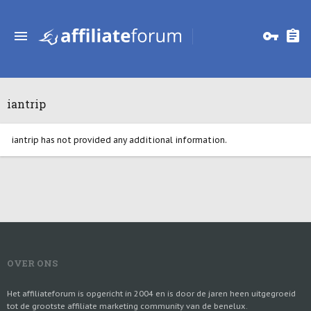
iantrip
iantrip has not provided any additional information.
OVER ONS
Het affiliateforum is opgericht in 2004 en is door de jaren heen uitgegroeid
tot de grootste affiliate marketing community van de benelux.