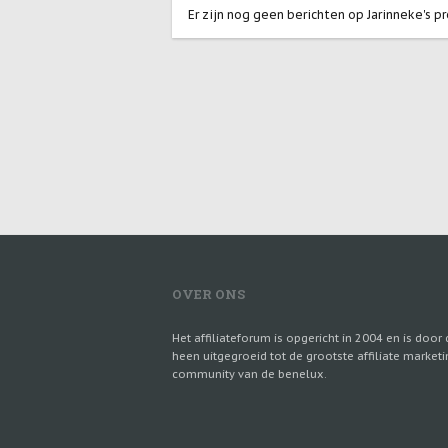
Er zijn nog geen berichten op Jarinneke's pr
OVER ONS
Het affiliateforum is opgericht in 2004 en is door 
heen uitgegroeid tot de grootste affiliate marketi
community van de benelux.