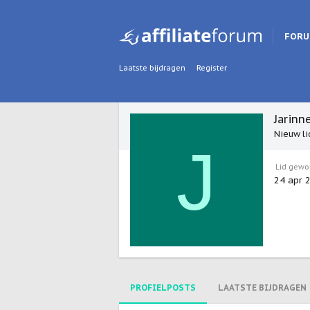
FOR
Laatste bijdragen
Register
Jarinn
Nieuw li
J
Lid gewo
24 apr 
PROFIELPOSTS
LAATSTE BIJDRAGEN