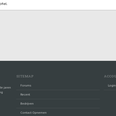
ofiel.
SITEMAP
ACCO
Forums
Login
de jaren
ng
Recent
Bedrijven
Contact Opnemen