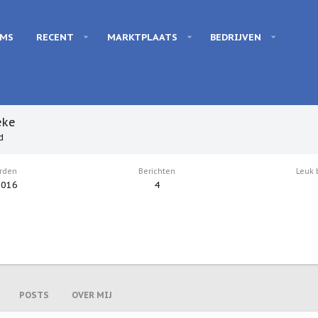
UMS
RECENT
MARKTPLAATS
BEDRIJVEN
eke
d
rden
Berichten
Leuk
2016
4
POSTS
OVER MIJ