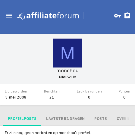
M
monchou
Nieuw lid
Lid geworden
Berichten
Leuk bevonden
Punten
8 mei 2008
21
0
0
PROFIELPOSTS
LAATSTE BIJDRAGEN
POSTS
OVER MIJ
Er zijn nog geen berichten op monchou's profiel.