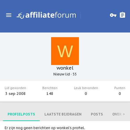
W
wonkel
Nieuw lid
·
55
Lid geworden
Berichten
Leuk bevonden
Punten
3 sep 2008
148
0
0
PROFIELPOSTS
LAATSTE BIJDRAGEN
POSTS
OVER MIJ
Er zijn nog geen berichten op wonkel's profiel.