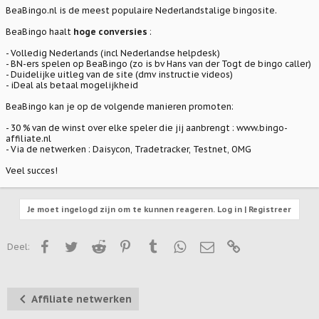
BeaBingo.nl
is de meest populaire Nederlandstalige bingosite.
BeaBingo haalt
hoge conversies
:
- Volledig Nederlands (incl Nederlandse helpdesk)
- BN-ers spelen op BeaBingo (zo is bv Hans van der Togt de bingo caller)
- Duidelijke uitleg van de site (dmv instructie videos)
- iDeal als betaal mogelijkheid
BeaBingo kan je op de volgende manieren promoten:
- 30 % van de winst over elke speler die jij aanbrengt :
www.bingo-
affiliate.nl
- Via de netwerken : Daisycon, Tradetracker, Testnet, OMG
Veel succes!
Je moet ingelogd zijn om te kunnen reageren. Log in | Registreer
Facebook
Twitter
Reddit
Pinterest
Tumblr
WhatsApp
E-mail
Link
Deel:
Affiliate netwerken