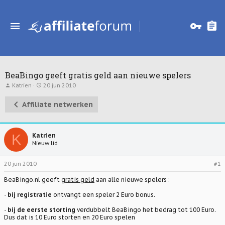
BeaBingo geeft gratis geld aan nieuwe spelers
T
S
Katrien
20 jun 2010
o
t
p
a
Affiliate netwerken
i
r
c
t
s
d
t
a
a
t
K
Katrien
r
u
Nieuw lid
t
m
e
r
20 jun 2010
#1
BeaBingo.nl
geeft
gratis geld
aan alle nieuwe spelers :
-
bij registratie
ontvangt een speler 2 Euro bonus.
-
bij de eerste storting
verdubbelt BeaBingo het bedrag tot 100 Euro.
Dus dat is 10 Euro storten en 20 Euro spelen