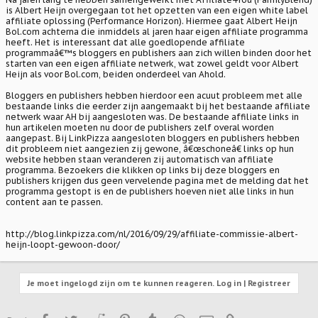
is Albert Heijn overgegaan tot het opzetten van een eigen white label
affiliate oplossing (Performance Horizon). Hiermee gaat Albert Heijn
Bol.com achterna die inmiddels al jaren haar eigen affiliate programma
heeft. Het is interessant dat alle goedlopende affiliate
programmaâ€™s bloggers en publishers aan zich willen binden door het
starten van een eigen affiliate netwerk, wat zowel geldt voor Albert
Heijn als voor Bol.com, beiden onderdeel van Ahold.
Bloggers en publishers hebben hierdoor een acuut probleem met alle
bestaande links die eerder zijn aangemaakt bij het bestaande affiliate
netwerk waar AH bij aangesloten was. De bestaande affiliate links in
hun artikelen moeten nu door de publishers zelf overal worden
aangepast. Bij LinkPizza aangesloten bloggers en publishers hebben
dit probleem niet aangezien zij gewone, â€œschoneâ€ links op hun
website hebben staan veranderen zij automatisch van affiliate
programma. Bezoekers die klikken op links bij deze bloggers en
publishers krijgen dus geen vervelende pagina met de melding dat het
programma gestopt is en de publishers hoeven niet alle links in hun
content aan te passen.
http://blog.linkpizza.com/nl/2016/09/29/affiliate-commissie-albert-
heijn-loopt-gewoon-door/
Je moet ingelogd zijn om te kunnen reageren. Log in | Registreer