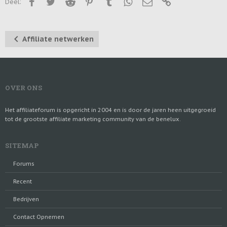
Facebook
Twitter
Reddit
Pinterest
Tumblr
WhatsApp
E-mail
Link
Deel:
Affiliate netwerken
OVER ONS
Het affiliateforum is opgericht in 2004 en is door de jaren heen uitgegroeid
tot de grootste affiliate marketing community van de benelux.
SITEMAP
Forums
Recent
Bedrijven
Contact Opnemen