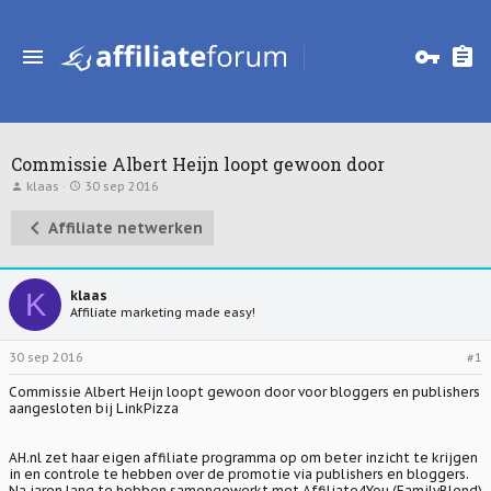
Commissie Albert Heijn loopt gewoon door
T
S
klaas
30 sep 2016
o
t
p
a
Affiliate netwerken
i
r
c
t
s
d
t
a
a
t
K
klaas
r
u
Affiliate marketing made easy!
t
m
e
r
30 sep 2016
#1
Commissie Albert Heijn loopt gewoon door voor bloggers en publishers
aangesloten bij LinkPizza
AH.nl zet haar eigen affiliate programma op om beter inzicht te krijgen
in en controle te hebben over de promotie via publishers en bloggers.
Na jaren lang te hebben samengewerkt met Affiliate4You (FamilyBlend)