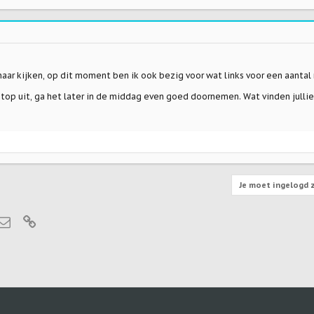
 naar kijken, op dit moment ben ik ook bezig voor wat links voor een aanta
 top uit, ga het later in de middag even goed doornemen. Wat vinden julli
Je moet ingelogd z
tsApp
E-mail
Link