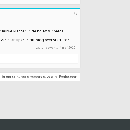
#2
l nieuwe klanten in
de bouw
&
horeca
.
e van
Startups
? En dit
blog
over startups?
Laatst bewerkt:
4 mei 2020
ijn om te kunnen reageren. Log in | Registreer