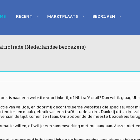
UMS
RECENT
MARKTPLAATS
BEDRIJVEN
affictrade (Nederlandse bezoekers)
ek is naar een website voor linkruil, of NL traffic ruil? Dan wil ik graag
Ulin
ectie van veilige, en door mij gecontroleerde websites die speciaal voor m
tenties, en maak gebruik van een traffic trade script. Dankzij dit script 
ovenaan de lijst komen te staan. Om zodoende de meeste bezoekers terug 
ormatie willen, of wil je een samenwerking met mij aangaan. Aarzel niet
j word toegevoegd krijgt een link op de home pagina, een eigen unieke pos