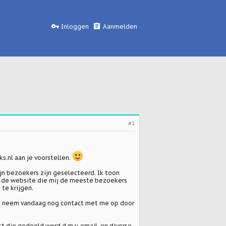
Inloggen
Aanmelden
#1
ks.nl
aan je voorstellen.
ijn bezoekers zijn geselecteerd. Ik toon
zal de website die mij de meeste bezoekers
te krijgen.
 en neem vandaag nog contact met me op door
t die gedeeld word d.m.v. email, en diverse