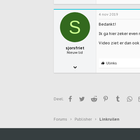
4 nov 2019
S
Bedankt!
Ik ga hier zeker even
Video ziet er dan ook
sjorsfriet
Nieuw lid
L
Ulinks
4 nov 2019
e
u
1
k
b
1
e
v
3
o
Facebook
Twitter
Reddit
n
Pinterest
Tumblr
Wha
Deel:
d
e
n
:
Forums
Publisher
Linkruilen