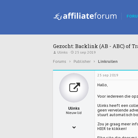
FOR
Gezocht: Backlink (AB - ABC) of Tr
T
S
Ulinks
25 sep 2019
o
t
p
a
Forums
Publisher
Linkruilen
i
r
c
t
s
d
25 sep 2019
t
a
a
t
Hallo,
r
u
t
m
e
Voor iedereen die opzo
r
Ulinks heeft een coll
Ulinks
geen vervelende adver
Nieuw lid
stuurt automatisch b
Zou je graag meer inf
25 sep 2019
HIER
te klikken!
3
Elke site die door mi