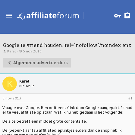
Google te vriend houden. rel="nofollow"/noindex enz
T
S
Karel
5 nov 2013
o
t
p
a
Algemeen adverteerders
i
r
c
t
s
d
t
a
a
t
K
Karel
r
u
Nieuw lid
t
m
e
r
5 nov 2013
#1
Vraagje over Google. Ben ooit eens flink door Google aangepakt. Ik had
er te veel affiliate op staan. Wat ik nu heb gedaan is het volgende:
De site betreft een middel grote contentsite.
De (beperkt aantal) affiliatedieplinkjes elders dan de shop heb ik
voorzien van een rel="nofollow"