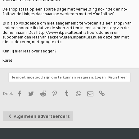
De shop staat op een aparte page met vermelding no-index en no-
follow, de linkjes daar naartoe wederom met rel="nofollow"
Is dit zo voldoende om niet aangemerkt te worden als een shop? Van
anderen hoorde ik dat ze de shop zetten in een subdirectory van de
domeinnaam. Dus http://www.ikpakalles.nl is hoofddomein en
subdomein dan iets van zakkenvullen.ikpakalles.nl en deze dan met
niet indexeren, niet google etc.
Kun jij hier iets over zeggen?
Karel
Je moet ingelogd zijn om te kunnen reageren. Log in | Registreer
Facebook
Twitter
Reddit
Pinterest
Tumblr
WhatsApp
E-mail
Link
Deel:
Algemeen adverteerders