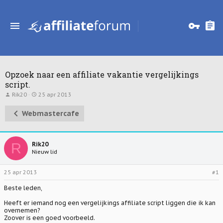
Opzoek naar een affiliate vakantie vergelijkings
script.
T
S
Rik20
25 apr 2013
o
t
p
a
Webmastercafe
i
r
c
t
s
d
t
a
a
t
R
Rik20
r
u
Nieuw lid
t
m
e
r
25 apr 2013
#1
Beste leden,
Heeft er iemand nog een vergelijkings affiliate script liggen die ik kan
overnemen?
Zoover is een goed voorbeeld.