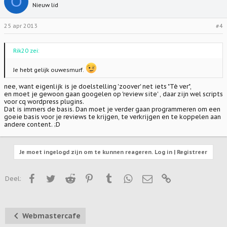
O
Nieuw lid
25 apr 2013
#4
Rik20 zei:
Je hebt gelijk ouwesmurf.
nee, want eigenlijk is je doelstelling 'zoover' net iets "Tè ver",
en moet je gewoon gaan googelen op 'review site' , daar zijn wel scripts
voor cq wordpress plugins.
Dat is immers de basis. Dan moet je verder gaan programmeren om een
goeie basis voor je reviews te krijgen, te verkrijgen en te koppelen aan
andere content. ;D
Je moet ingelogd zijn om te kunnen reageren. Log in | Registreer
Facebook
Twitter
Reddit
Pinterest
Tumblr
WhatsApp
E-mail
Link
Deel:
Webmastercafe