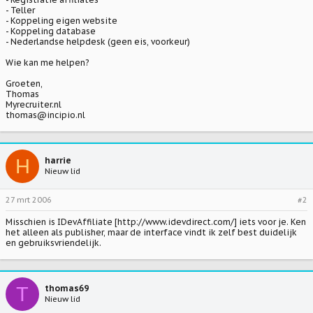
- Teller
- Koppeling eigen website
- Koppeling database
- Nederlandse helpdesk (geen eis, voorkeur)
Wie kan me helpen?
Groeten,
Thomas
Myrecruiter.nl
thomas@incipio.nl
H
harrie
Nieuw lid
27 mrt 2006
#2
Misschien is IDevAffiliate [http://www.idevdirect.com/] iets voor je. Ken
het alleen als publisher, maar de interface vindt ik zelf best duidelijk
en gebruiksvriendelijk.
T
thomas69
Nieuw lid