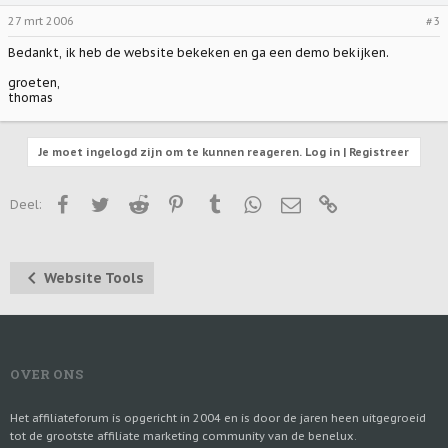
27 mrt 2006
#3
Bedankt, ik heb de website bekeken en ga een demo bekijken.
groeten,
thomas
Je moet ingelogd zijn om te kunnen reageren. Log in | Registreer
Facebook
Twitter
Reddit
Pinterest
Tumblr
WhatsApp
E-mail
Link
Deel:
Website Tools
OVER ONS
Het affiliateforum is opgericht in 2004 en is door de jaren heen uitgegroeid
tot de grootste affiliate marketing community van de benelux.