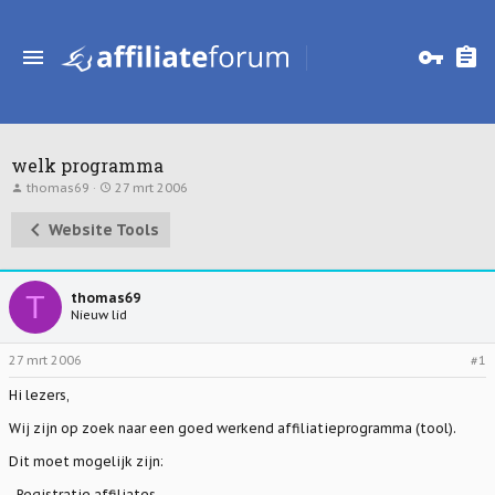
welk programma
T
S
thomas69
27 mrt 2006
o
t
p
a
Website Tools
i
r
c
t
s
d
t
a
a
t
T
thomas69
r
u
Nieuw lid
t
m
e
r
27 mrt 2006
#1
Hi lezers,
Wij zijn op zoek naar een goed werkend affiliatieprogramma (tool).
Dit moet mogelijk zijn:
- Registratie affiliates