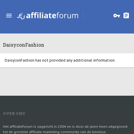
DaisyconFashion
DaisyconFashion has not provided any additional information.
OVER ONS
Het affiliateforum is opgericht in 2004 en is door de jaren heen uitgegroeid
tot de grootste affiliate marketing community van de benelux.