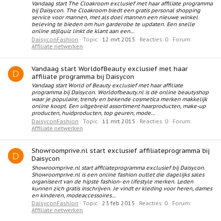
Vandaag start The Cloakroom exclusief met haar affiliate programma
bij Daisycon. The Cloakroom biedt een gratis personal shopping
service voor mannen, met als doel mannen een nieuwe winkel
beleving te bieden om hun garderobe te updaten. Een snelle
online stijlquiz linkt de klant aan een...
DaisyconFashion
Topic
12 mrt 2015
Reacties: 0
Forum:
Affiliate netwerken
Vandaag start WorldofBeauty exclusief met haar
D
affiliate programma bij Daisycon
Vandaag start World of Beauty exclusief met haar affiliate
programma bij Daisycon. Worldofbeauty.nl is dé online beautyshop
waar je populaire, trendy en bekende cosmetica merken makkelijk
online koopt. Een uitgebreid assortiment haarproducten, make-up
producten, huidproducten, top geuren, mode...
DaisyconFashion
Topic
11 mrt 2015
Reacties: 0
Forum:
Affiliate netwerken
Showroomprive.nl start exclusief affiliateprogramma bij
D
Daisycon
Showroomprive.nl start affiliateprogramma exclusief bij Daisycon.
Showroomprive.nl is een online fashion outlet die dagelijks sales
organiseert van de hipste fashion- en lifestyle merken. Leden
kunnen zich gratis inschrijven. Je vindt er kleding voor heren, dames
en kinderen, modeaccessoires...
DaisyconFashion
Topic
23 feb 2015
Reacties: 0
Forum:
Affiliate netwerken