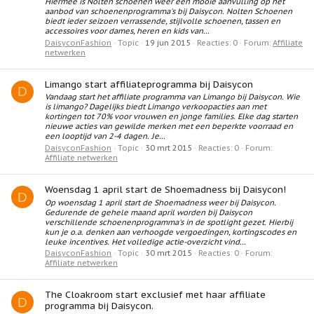
Hiermee is Nolten schoenen weer een mooie aanvulling op het
aanbod van schoenenprogramma's bij Daisycon. Nolten Schoenen
biedt ieder seizoen verrassende, stijlvolle schoenen, tassen en
accessoires voor dames, heren en kids van...
DaisyconFashion
Topic
19 jun 2015
Reacties: 0
Forum:
Affiliate
netwerken
Limango start affiliateprogramma bij Daisycon
D
Vandaag start het affiliate programma van Limango bij Daisycon. Wie
is limango? Dagelijks biedt Limango verkoopacties aan met
kortingen tot 70% voor vrouwen en jonge families. Elke dag starten
nieuwe acties van gewilde merken met een beperkte voorraad en
een looptijd van 2-4 dagen. Je...
DaisyconFashion
Topic
30 mrt 2015
Reacties: 0
Forum:
Affiliate netwerken
Woensdag 1 april start de Shoemadness bij Daisycon!
D
Op woensdag 1 april start de Shoemadness weer bij Daisycon.
Gedurende de gehele maand april worden bij Daisycon
verschillende schoenenprogramma's in de spotlight gezet. Hierbij
kun je o.a. denken aan verhoogde vergoedingen, kortingscodes en
leuke incentives. Het volledige actie-overzicht vind...
DaisyconFashion
Topic
30 mrt 2015
Reacties: 0
Forum:
Affiliate netwerken
The Cloakroom start exclusief met haar affiliate
D
programma bij Daisycon.