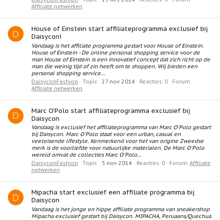
Affiliate netwerken
House of Einstein start affiliateprogramma exclusief bij
D
Daisycon!
Vandaag is het affiliate programma gestart voor House of Einstein.
House of Einstein - De online personal shopping service voor de
man House of Einstein is een innovatief concept dat zich richt op de
man die weinig tijd of zin heeft om te shoppen. Wij bieden een
personal shopping service...
DaisyconFashion
Topic
27 nov 2014
Reacties: 0
Forum:
Affiliate netwerken
Marc O'Polo start affiliateprogramma exclusief bij
D
Daisycon
Vandaag is exclusief het affiliateprogramma van Marc O'Polo gestart
bij Daisycon. Marc O'Polo staat voor een urban, casual en
veeleisende lifestyle. Kenmerkend voor het van origine Zweedse
merk is de voorliefde voor natuurlijke materialen. De Marc O'Polo
wereld omvat de collecties Marc O'Polo...
DaisyconFashion
Topic
5 nov 2014
Reacties: 0
Forum:
Affiliate
netwerken
Mipacha start exclusief een affiliate programma bij
D
Daisycon
Vandaag is het jonge en hippe affiliate programma van sneakershop
Mipacha exclusief gestart bij Daisycon. MIPACHA, Peruaans/Quechua