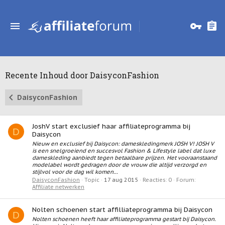
Recente Inhoud door DaisyconFashion
DaisyconFashion
JoshV start exclusief haar affiliateprogramma bij
D
Daisycon
Nieuw en exclusief bij Daisycon: dameskledingmerk JOSH V! JOSH V
is een snelgroeiend en succesvol Fashion & Lifestyle label dat luxe
dameskleding aanbiedt tegen betaalbare prijzen. Het vooraanstaand
modelabel wordt gedragen door de vrouw die altijd verzorgd en
stijlvol voor de dag wil komen...
DaisyconFashion
Topic
17 aug 2015
Reacties: 0
Forum:
Affiliate netwerken
Nolten schoenen start affilliateprogramma bij Daisycon
D
Nolten schoenen heeft haar affiliateprogramma gestart bij Daisycon.