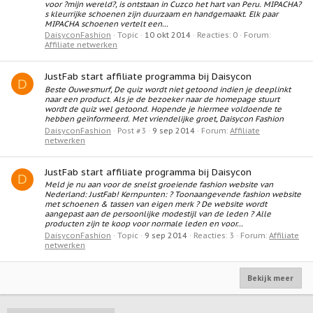
voor ?mijn wereld?, is ontstaan in Cuzco het hart van Peru. MIPACHA?
s kleurrijke schoenen zijn duurzaam en handgemaakt. Elk paar
MIPACHA schoenen vertelt een...
DaisyconFashion
Topic
10 okt 2014
Reacties: 0
Forum:
Affiliate netwerken
JustFab start affiliate programma bij Daisycon
D
Beste Ouwesmurf, De quiz wordt niet getoond indien je deeplinkt
naar een product. Als je de bezoeker naar de homepage stuurt
wordt de quiz wel getoond. Hopende je hiermee voldoende te
hebben geïnformeerd. Met vriendelijke groet, Daisycon Fashion
DaisyconFashion
Post #3
9 sep 2014
Forum:
Affiliate
netwerken
JustFab start affiliate programma bij Daisycon
D
Meld je nu aan voor de snelst groeiende fashion website van
Nederland: JustFab! Kernpunten: ? Toonaangevende fashion website
met schoenen & tassen van eigen merk ? De website wordt
aangepast aan de persoonlijke modestijl van de leden ? Alle
producten zijn te koop voor normale leden en voor...
DaisyconFashion
Topic
9 sep 2014
Reacties: 3
Forum:
Affiliate
netwerken
Bekijk meer