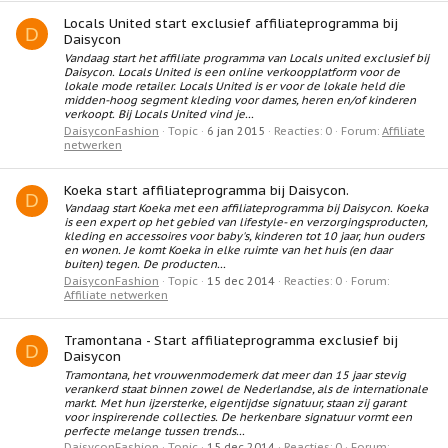
Locals United start exclusief affiliateprogramma bij
D
Daisycon
Vandaag start het affiliate programma van Locals united exclusief bij
Daisycon. Locals United is een online verkoopplatform voor de
lokale mode retailer. Locals United is er voor de lokale held die
midden-hoog segment kleding voor dames, heren en/of kinderen
verkoopt. Bij Locals United vind je...
DaisyconFashion
Topic
6 jan 2015
Reacties: 0
Forum:
Affiliate
netwerken
Koeka start affiliateprogramma bij Daisycon.
D
Vandaag start Koeka met een affiliateprogramma bij Daisycon. Koeka
is een expert op het gebied van lifestyle- en verzorgingsproducten,
kleding en accessoires voor baby's, kinderen tot 10 jaar, hun ouders
en wonen. Je komt Koeka in elke ruimte van het huis (en daar
buiten) tegen. De producten...
DaisyconFashion
Topic
15 dec 2014
Reacties: 0
Forum:
Affiliate netwerken
Tramontana - Start affiliateprogramma exclusief bij
D
Daisycon
Tramontana, het vrouwenmodemerk dat meer dan 15 jaar stevig
verankerd staat binnen zowel de Nederlandse, als de internationale
markt. Met hun ijzersterke, eigentijdse signatuur, staan zij garant
voor inspirerende collecties. De herkenbare signatuur vormt een
perfecte melange tussen trends...
DaisyconFashion
Topic
15 dec 2014
Reacties: 0
Forum: