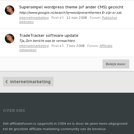
Supersimpel wordpress theme (of ander CMS) gezocht
http://www.google.nl/search?q=wordpress+themes Er zijn er zat.
internetmarketing
Post #3
12 nov 2008
Forum:
Publisher
websites
TradeTracker software update
Tja, Zo'n bericht was te verwachten.
internetmarketing
Post #3
7 nov 2008
Forum:
Affiliate
netwerken
Bekijk meer
internetmarketing
OVER ONS
Het affiliateforum is opgericht in 2004 en is door de jaren heen uitgegroeid
tot de grootste affiliate marketing community van de benelux.