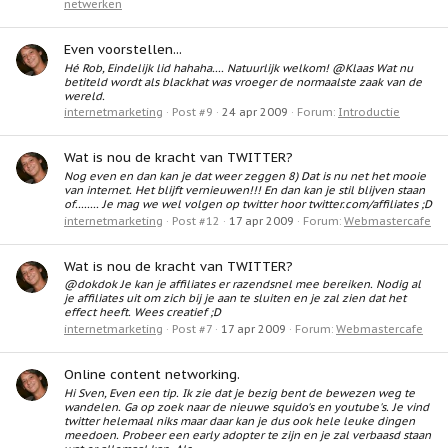
netwerken
Even voorstellen...
Hé Rob, Eindelijk lid hahaha.... Natuurlijk welkom! @Klaas Wat nu
betiteld wordt als blackhat was vroeger de normaalste zaak van de
wereld.
internetmarketing
Post #9
24 apr 2009
Forum:
Introductie
Wat is nou de kracht van TWITTER?
Nog even en dan kan je dat weer zeggen 8) Dat is nu net het mooie
van internet. Het blijft vernieuwen!!! En dan kan je stil blijven staan
of........ Je mag we wel volgen op twitter hoor twitter.com/affiliates ;D
internetmarketing
Post #12
17 apr 2009
Forum:
Webmastercafe
Wat is nou de kracht van TWITTER?
@dokdok Je kan je affiliates er razendsnel mee bereiken. Nodig al
je affiliates uit om zich bij je aan te sluiten en je zal zien dat het
effect heeft. Wees creatief ;D
internetmarketing
Post #7
17 apr 2009
Forum:
Webmastercafe
Online content networking.
Hi Sven, Even een tip. Ik zie dat je bezig bent de bewezen weg te
wandelen. Ga op zoek naar de nieuwe squido's en youtube's. Je vind
twitter helemaal niks maar daar kan je dus ook hele leuke dingen
meedoen. Probeer een early adopter te zijn en je zal verbaasd staan