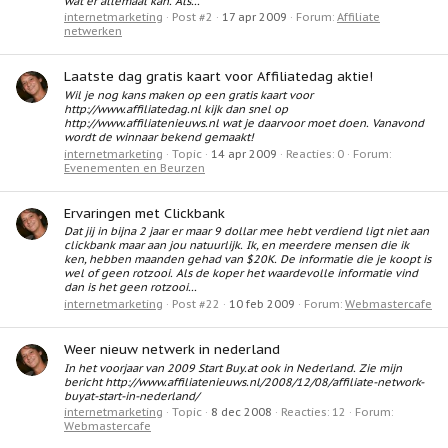
wat er allemaal kan. Als...
internetmarketing
Post #2
17 apr 2009
Forum:
Affiliate
netwerken
Laatste dag gratis kaart voor Affiliatedag aktie!
Wil je nog kans maken op een gratis kaart voor
http://www.affiliatedag.nl kijk dan snel op
http://www.affiliatenieuws.nl wat je daarvoor moet doen. Vanavond
wordt de winnaar bekend gemaakt!
internetmarketing
Topic
14 apr 2009
Reacties: 0
Forum:
Evenementen en Beurzen
Ervaringen met Clickbank
Dat jij in bijna 2 jaar er maar 9 dollar mee hebt verdiend ligt niet aan
clickbank maar aan jou natuurlijk. Ik, en meerdere mensen die ik
ken, hebben maanden gehad van $20K. De informatie die je koopt is
wel of geen rotzooi. Als de koper het waardevolle informatie vind
dan is het geen rotzooi...
internetmarketing
Post #22
10 feb 2009
Forum:
Webmastercafe
Weer nieuw netwerk in nederland
In het voorjaar van 2009 Start Buy.at ook in Nederland. Zie mijn
bericht http://www.affiliatenieuws.nl/2008/12/08/affiliate-network-
buyat-start-in-nederland/
internetmarketing
Topic
8 dec 2008
Reacties: 12
Forum:
Webmastercafe