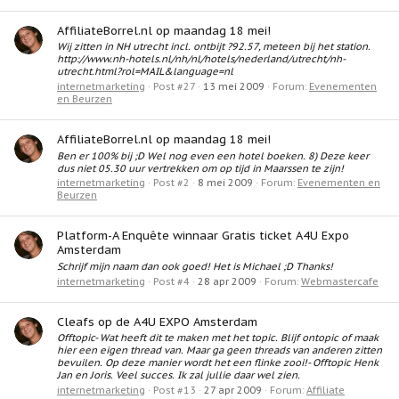
AffiliateBorrel.nl op maandag 18 mei!
Wij zitten in NH utrecht incl. ontbijt ?92.57, meteen bij het station.
http://www.nh-hotels.nl/nh/nl/hotels/nederland/utrecht/nh-
utrecht.html?rol=MAIL&language=nl
internetmarketing
Post #27
13 mei 2009
Forum:
Evenementen
en Beurzen
AffiliateBorrel.nl op maandag 18 mei!
Ben er 100% bij ;D Wel nog even een hotel boeken. 8) Deze keer
dus niet 05.30 uur vertrekken om op tijd in Maarssen te zijn!
internetmarketing
Post #2
8 mei 2009
Forum:
Evenementen en
Beurzen
Platform-A Enquête winnaar Gratis ticket A4U Expo
Amsterdam
Schrijf mijn naam dan ook goed! Het is Michael ;D Thanks!
internetmarketing
Post #4
28 apr 2009
Forum:
Webmastercafe
Cleafs op de A4U EXPO Amsterdam
Offtopic- Wat heeft dit te maken met het topic. Blijf ontopic of maak
hier een eigen thread van. Maar ga geen threads van anderen zitten
bevuilen. Op deze manier wordt het een flinke zooi!- Offtopic Henk
Jan en Joris. Veel succes. Ik zal jullie daar wel zien.
internetmarketing
Post #13
27 apr 2009
Forum:
Affiliate