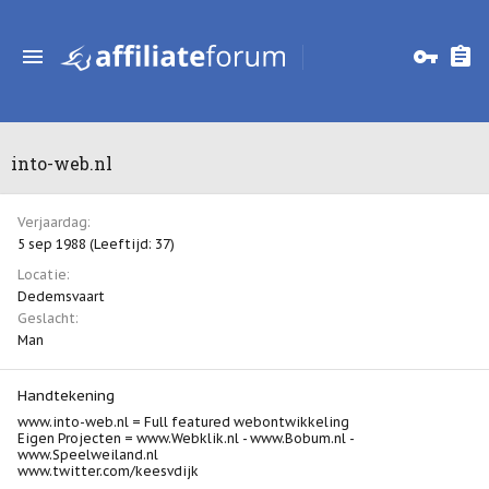
into-web.nl
Verjaardag
5 sep 1988 (Leeftijd: 37)
Locatie
Dedemsvaart
Geslacht
Man
Handtekening
www.into-web.nl = Full featured webontwikkeling
Eigen Projecten = www.Webklik.nl - www.Bobum.nl -
www.Speelweiland.nl
www.twitter.com/keesvdijk