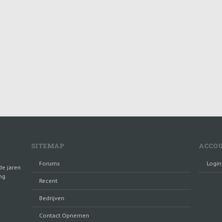
SITEMAP
ACCO
Forums
Login
de jaren
ng
Recent
Bedrijven
Contact Opnemen