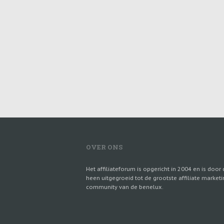
OVER ONS
Het affiliateforum is opgericht in 2004 en is door 
heen uitgegroeid tot de grootste affiliate marketi
community van de benelux.