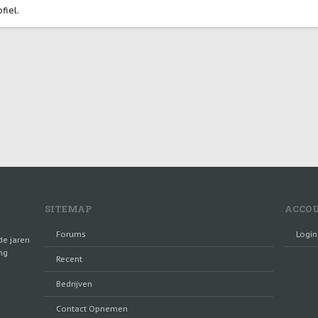
fiel.
SITEMAP
ACCO
Forums
Login
de jaren
ng
Recent
Bedrijven
Contact Opnemen