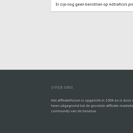
Er zijn nog geen berichten op Adtrafico's pro
OVER ONS
Het affiliateforum is opgericht in 2004 en is door 
heen uitgegroeid tot de grootste affiliate marketi
community van de benelux.