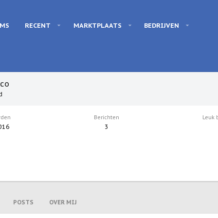
UMS
RECENT
MARKTPLAATS
BEDRIJVEN
ico
d
rden
Berichten
Leuk 
016
3
POSTS
OVER MIJ