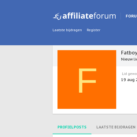
FOR
Laatste bijdragen
Register
Fatbo
Nieuw li
F
Lid gew
19 aug 
PROFIELPOSTS
LAATSTE BIJDRAGEN