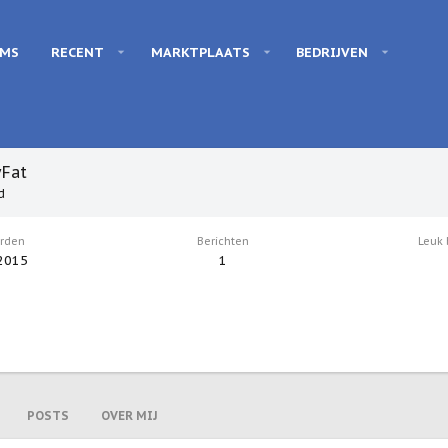
UMS
RECENT
MARKTPLAATS
BEDRIJVEN
yFat
d
orden
Berichten
Leuk
2015
1
POSTS
OVER MIJ