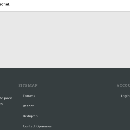
ofiel.
SITEMAP
ACCO
Forums
Login
de jaren
ng
Recent
Bedrijven
Contact Opnemen