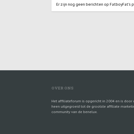
Er zijn nog geen berichten op FatboyFat's pr
OVER ONS
Het affiliateforum is opgericht in 2004 en is door 
heen uitgegroeid tot de grootste affiliate marketi
community van de benelux.