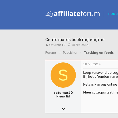
FOR
Centerparcs booking engine
T
S
saturnus10
18 feb 2014
o
t
p
a
Forums
Publisher
Tracking en feeds
i
r
c
t
s
d
18 feb 2014
t
a
S
a
t
Loop vanavond op tege
r
u
Bij het afronden van 
t
m
e
Helaas kan ons onlin
r
Meer collega's last hi
saturnus10
Nieuw lid
13 aug 2010
50