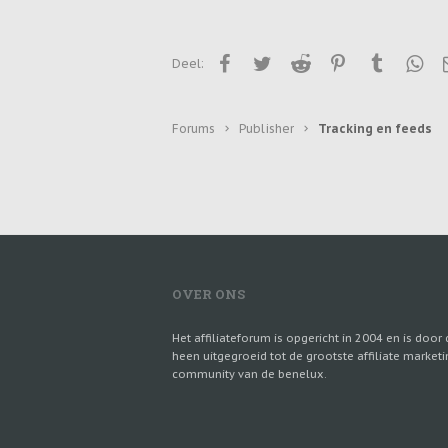
0
0
Facebook
Twitter
Reddit
Pinterest
Tumblr
Wha
Deel:
www.Easybungalows.nl
Forums
Publisher
Tracking en feeds
OVER ONS
Het affiliateforum is opgericht in 2004 en is door 
heen uitgegroeid tot de grootste affiliate marketi
community van de benelux.