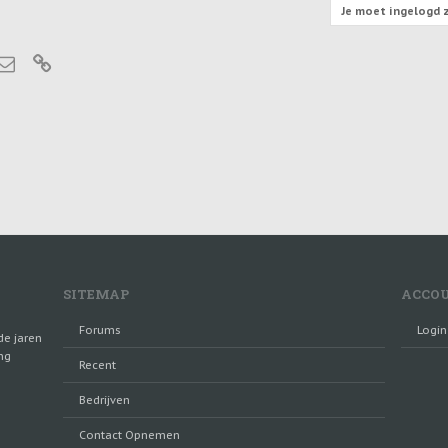
Je moet ingelogd z
tsApp
E-mail
Link
SITEMAP
ACCO
Forums
Login
de jaren
ng
Recent
Bedrijven
Contact Opnemen