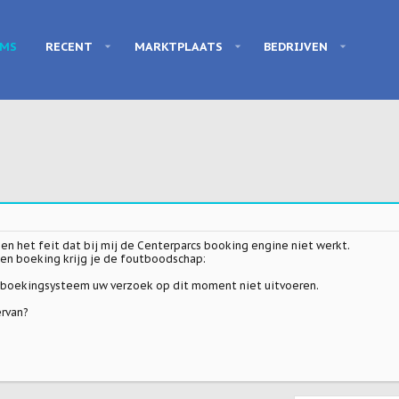
UMS
RECENT
MARKTPLAATS
BEDRIJVEN
n het feit dat bij mij de Centerparcs booking engine niet werkt.
een boeking krijg je de foutboodschap:
e boekingsysteem uw verzoek op dit moment niet uitvoeren.
ervan?