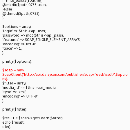
if (!file_exists($path)){
@mkdir($path,0755,true);
}else{
@chmod($path,0755);
}
$options = array(
'login' => $this->api_user,
'password' => md5($this->api_pass),
'features' => SOAP_SINGLE_ELEMENT_ARRAYS,
'encoding' => 'utf-8',
'trace' => 1,
);
print_r($options);
$soap = new
SoapClient("http://api.daisycon.com/publisher/soap/feed/wsdl/",$optio
ns);
$filter = array(
'media_id' => $this->api_media,
'type' => 'xml',
'encoding' => 'UTF-8'
);
print_r($filter);
$result = $soap->getFeeds($filter);
echo $result;
die();