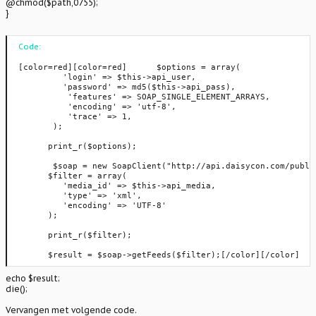
@chmod($path,0755);
}
Code:
[color=red][color=red]      $options = array(

         'login' => $this->api_user,

         'password' => md5($this->api_pass),

          'features' => SOAP_SINGLE_ELEMENT_ARRAYS,

          'encoding' => 'utf-8',

          'trace' => 1,

       );

      print_r($options);

       $soap = new SoapClient("http://api.daisycon.com/publi
      $filter = array(

         'media_id' => $this->api_media,

         'type' => 'xml',

         'encoding' => 'UTF-8'

      );

      print_r($filter);

      $result = $soap->getFeeds($filter);[/color][/color]
echo $result;
die();
Vervangen met volgende code.