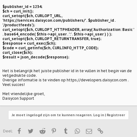
$publisher_id = 1234;
$ch = curl_init();
curl_setopt($ch, CURLOPT_URL,
'https://services.daisycon.com/publishers/' . $publisher_id .
'/productfeeds');
curl_setopt($ch, CURLOPT_HTTPHEADER, array( 'Authorization: Basic '
. base64_encode( $this->api_user . ':' . $this->api_user ) ) );
curl_setopt($ch, CURLOPT_RETURNTRANSFER, true);
$response = curl_exec($ch);
$code = curl_getinfo($ch, CURLINFO_HTTP_CODE);
curl_close($ch);
$result = json_decode($response);
Het is belangrijk het juiste publisher id in te vullen in het begin van de
vetgedrukte code.
Overige informatie is te vinden op https://developers.daisycon.com .
Veel succes!
Met vriendelijke groet,
Daisycon Support
Je moet ingelogd zijn om te kunnen reageren. Log in | Registreer
Facebook
Twitter
Reddit
Pinterest
Tumblr
WhatsApp
E-mail
Link
Deel: