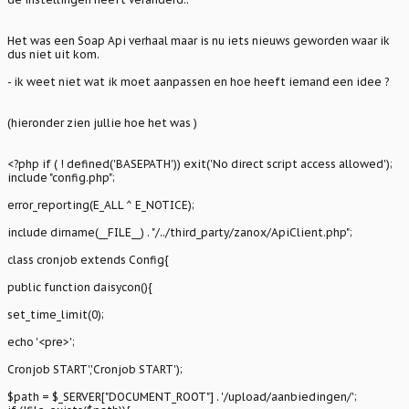
Het was een Soap Api verhaal maar is nu iets nieuws geworden waar ik
dus niet uit kom.
- ik weet niet wat ik moet aanpassen en hoe heeft iemand een idee ?
(hieronder zien jullie hoe het was )
<?php if ( ! defined('BASEPATH')) exit('No direct script access allowed');
include "config.php";
error_reporting(E_ALL ^ E_NOTICE);
include dirname(__FILE__) . "/../third_party/zanox/ApiClient.php";
class cronjob extends Config{
public function daisycon(){
set_time_limit(0);
echo '<pre>';
Cronjob START','Cronjob START');
$path = $_SERVER["DOCUMENT_ROOT"] . '/upload/aanbiedingen/';