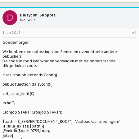
D
Daisycon_Support
Nieuw lid
1 jun 2015
#4
Goedemorgen,
We hebben een oplossing voor Remco en evenentuele andere
publishers.
De code in rood kan worden vervangen met de onderstaande
dikgedrukte code.
class cronjob extends Config{
public function daisycon(){
set_time_limit(0);
echo '';
Cronjob START','Cronjob START');
$path = $_SERVER["DOCUMENT_ROOT"] . '/upload/aanbiedingen/';
if (!file_exists($path)){
@mkdir($path,0755,true);
}else{