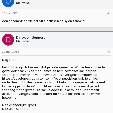
O
Nieuw lid
26 mei 2015
#2
een gecombineerde activiteit tussen daisy en zanox ???
D
Daisycon_Support
Nieuw lid
27 mei 2015
#3
Dag allen,
Het lijkt er op dat er een stukje code gemixt is. Wij zullen er in ieder
geval ook naar kijken met Remco en hem zover het kan helpen.
Informatie over onze vernieuwde API is overigens te vinden op:
https://developers.daisycon.com/. Voor publishers kijk je bij het
onderdeel publisher resources. Nog 1 belangrijk gegeven. Als je niet
kan inloggen in de API ligt dit er meestal aan dat je eerst jezelf
toegang moet geven. Dit kan je doen in je account bij het menu:
account priviléges. Kom je er niet uit? Stuur ons een ticket en we
helpen je!
Met vriendelijke groet,
Daisycon Support