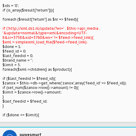
$ids = '0';
if (is_array($result["return"])){
foreach ($result["return"] as $nr => $feed){
if ('http://xml.ds1.nl/update/?wi=' . $this->api_media .
'&update=normal&type=xml&encoding=UTF-
8&si=3758&xid=3760&ws=' != $feed->feed_link){
$xml = simplexml_load_file($feed->feed_link);
$done = 1;
$feed_id = 0;
$last_feedid = 0;
$brand_name = '';
$limit = 5;
foreach($xml->children() as $product){
if ($last_feedid != $feed_id){
$zanox = $this->db->get_where('zanox',array('feed_id' => $feed_id));
if (set_num($zanox->row()->amount) != 0){
$limit = $zanox->row()->amount;
}
$last_feedid = $feed_id;
}
if ($done <= $limit){
ouwesmurf