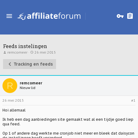
Feeds instelingen
T
S
remcomeer
26 mei 2015
o
t
p
a
Tracking en feeds
i
r
c
t
s
d
t
a
a
t
R
remcomeer
r
u
Nieuw lid
t
m
e
r
26 mei 2015
#1
Hoi allemaal
Ik heb een dag aanbiedingen site gemaakt wat al een tijdje goed liep
qua feed.
Op 1 of andere dag werkte me cronjob niet meer en bleek dat daisycon
de instellingen heeft veranderd..