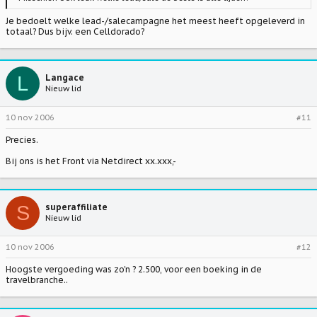
Je bedoelt welke lead-/salecampagne het meest heeft opgeleverd in
totaal? Dus bijv. een Celldorado?
L
Langace
Nieuw lid
10 nov 2006
#11
Precies.
Bij ons is het Front via Netdirect xx.xxx,-
S
superaffiliate
Nieuw lid
10 nov 2006
#12
Hoogste vergoeding was zo'n ? 2.500, voor een boeking in de
travelbranche..