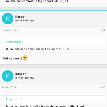
Ruim 600,- aan commissie bij Conrad (via TD) ;D
K
Kasper
e-Markethings
9 nov 2006
#9
startveld zei:
Ruim 600,- aan commissie bij Conrad (via TD) ;D
Niet verkeerd
K
Kasper
e-Markethings
9 nov 2006
#10
Langace zei:
Misschien ook leuk welke lead/sale de beste is alle tijden?