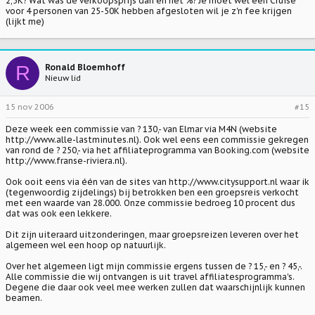
2,5K? Wat was de verkoopsprijs dan en het %? Je moet wel een Cruise
voor 4 personen van 25-50K hebben afgesloten wil je z'n fee krijgen
(lijkt me)
R
Ronald Bloemhoff
Nieuw lid
15 nov 2006
#15
Deze week een commissie van ? 130,- van Elmar via M4N (website
http://www.alle-lastminutes.nl
). Ook wel eens een commissie gekregen
van rond de ? 250,- via het affiliateprogramma van Booking.com (website
http://www.franse-riviera.nl
).
Ook ooit eens via één van de sites van
http://www.citysupport.nl
waar ik
(tegenwoordig zijdelings) bij betrokken ben een groepsreis verkocht
met een waarde van 28.000. Onze commissie bedroeg 10 procent dus
dat was ook een lekkere.
Dit zijn uiteraard uitzonderingen, maar groepsreizen leveren over het
algemeen wel een hoop op natuurlijk.
Over het algemeen ligt mijn commissie ergens tussen de ? 15,- en ? 45,-.
Alle commissie die wij ontvangen is uit travel affiliatesprogramma's.
Degene die daar ook veel mee werken zullen dat waarschijnlijk kunnen
beamen.