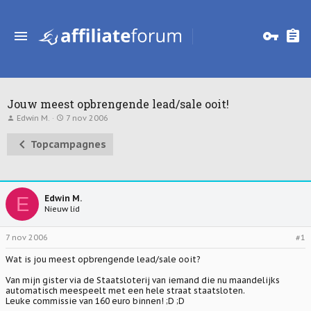
Jouw meest opbrengende lead/sale ooit!
T
S
Edwin M.
7 nov 2006
o
t
p
a
Topcampagnes
i
r
c
t
s
d
t
a
a
t
r
u
E
Edwin M.
t
m
Nieuw lid
e
r
7 nov 2006
#1
Wat is jou meest opbrengende lead/sale ooit?
Van mijn gister via de Staatsloterij van iemand die nu maandelijks
automatisch meespeelt met een hele straat staatsloten.
Leuke commissie van 160 euro binnen! ;D ;D