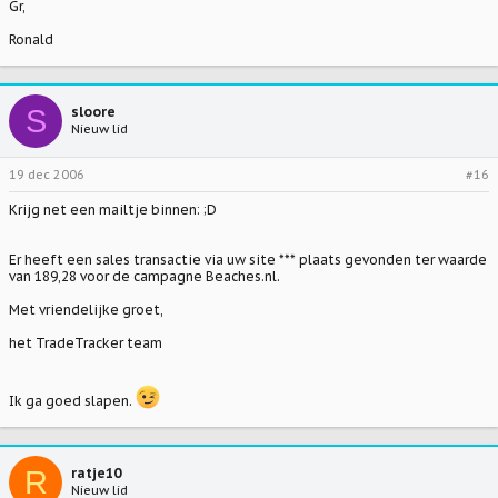
Gr,
Ronald
S
sloore
Nieuw lid
19 dec 2006
#16
Krijg net een mailtje binnen: ;D
Er heeft een sales transactie via uw site *** plaats gevonden ter waarde
van 189,28 voor de campagne Beaches.nl.
Met vriendelijke groet,
het TradeTracker team
Ik ga goed slapen.
R
ratje10
Nieuw lid