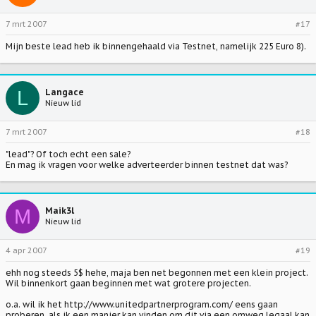
7 mrt 2007
#17
Mijn beste lead heb ik binnengehaald via Testnet, namelijk 225 Euro 8).
L
Langace
Nieuw lid
7 mrt 2007
#18
"lead"? Of toch echt een sale?
En mag ik vragen voor welke adverteerder binnen testnet dat was?
M
Maik3l
Nieuw lid
4 apr 2007
#19
ehh nog steeds 5$ hehe, maja ben net begonnen met een klein project.
Wil binnenkort gaan beginnen met wat grotere projecten.
o.a. wil ik het http://www.unitedpartnerprogram.com/ eens gaan
proberen, als ik een manier kan vinden om dit via een omweg legaal kan