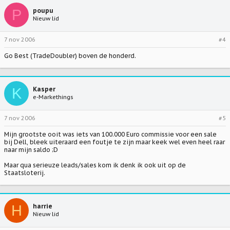
P
poupu
Nieuw lid
7 nov 2006
#4
Go Best (TradeDoubler) boven de honderd.
K
Kasper
e-Markethings
7 nov 2006
#5
Mijn grootste ooit was iets van 100.000 Euro commissie voor een sale
bij Dell, bleek uiteraard een foutje te zijn maar keek wel even heel raar
naar mijn saldo ;D
Maar qua serieuze leads/sales kom ik denk ik ook uit op de
Staatsloterij.
H
harrie
Nieuw lid