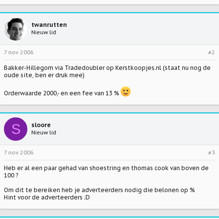
twanrutten
Nieuw lid
7 nov 2006
#2
Bakker-Hillegom via Tradedoubler op Kerstkoopjes.nl (staat nu nog de
oude site, ben er druk mee)
Orderwaarde 2000,- en een fee van 13 %
S
sloore
Nieuw lid
7 nov 2006
#3
Heb er al een paar gehad van shoestring en thomas cook van boven de
100 ?
Om dit te bereiken heb je adverteerders nodig die belonen op %
Hint voor de adverteerders ;D