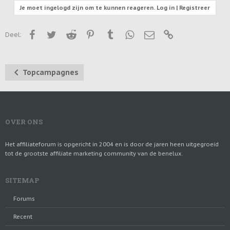
Je moet ingelogd zijn om te kunnen reageren. Log in | Registreer
Facebook
Twitter
Reddit
Pinterest
Tumblr
WhatsApp
E-mail
Link
Deel:
Topcampagnes
OVER ONS
Het affiliateforum is opgericht in 2004 en is door de jaren heen uitgegroeid
tot de grootste affiliate marketing community van de benelux.
SITEMAP
Forums
Recent