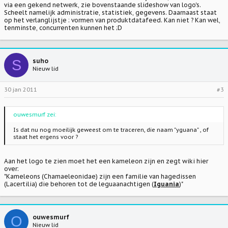
via een gekend netwerk, zie bovenstaande slideshow van logo's.
Scheelt namelijk administratie, statistiek, gegevens. Daarnaast staat
op het verlanglijstje : vormen van produktdatafeed. Kan niet ? Kan wel,
tenminste, concurrenten kunnen het ;D
S
suho
Nieuw lid
30 jan 2011
#3
ouwesmurf zei:
Is dat nu nog moeilijk geweest om te traceren, die naam "yguana" , of
staat het ergens voor ?
Aan het logo te zien moet het een kameleon zijn en zegt wiki hier
over:
"Kameleons (Chamaeleonidae) zijn een familie van hagedissen
(Lacertilia) die behoren tot de leguaanachtigen (
Iguania
)"
O
ouwesmurf
Nieuw lid