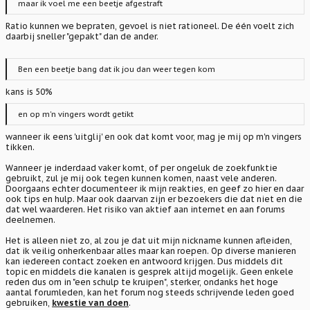
maar ik voel me een beetje afgestraft
Ratio kunnen we bepraten, gevoel is niet rationeel. De één voelt zich
daarbij sneller "gepakt" dan de ander.
Ben een beetje bang dat ik jou dan weer tegen kom
kans is 50%
en op m'n vingers wordt getikt
wanneer ik eens 'uitglij' en ook dat komt voor, mag je mij op m'n vingers
tikken.
Wanneer je inderdaad vaker komt, of per ongeluk de zoekfunktie
gebruikt, zul je mij ook tegen kunnen komen, naast vele anderen.
Doorgaans echter documenteer ik mijn reakties, en geef zo hier en daar
ook tips en hulp. Maar ook daarvan zijn er bezoekers die dat niet en die
dat wel waarderen. Het risiko van aktief aan internet en aan forums
deelnemen.
Het is alleen niet zo, al zou je dat uit mijn nickname kunnen afleiden,
dat ik veilig onherkenbaar alles maar kan roepen. Op diverse manieren
kan iedereen contact zoeken en antwoord krijgen. Dus middels dit
topic en middels die kanalen is gesprek altijd mogelijk. Geen enkele
reden dus om in "een schulp te kruipen", sterker, ondanks het hoge
aantal forumleden, kan het forum nog steeds schrijvende leden goed
gebruiken,
kwestie van doen
.