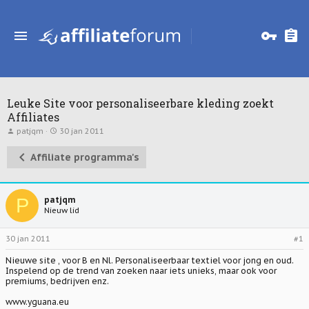
Leuke Site voor personaliseerbare kleding zoekt
Affiliates
T
S
patjqm
30 jan 2011
o
t
p
a
Affiliate programma's
i
r
c
t
s
d
t
a
a
t
P
patjqm
r
u
Nieuw lid
t
m
e
r
30 jan 2011
#1
Nieuwe site , voor B en Nl. Personaliseerbaar textiel voor jong en oud.
Inspelend op de trend van zoeken naar iets unieks, maar ook voor
premiums, bedrijven enz.
www.yguana.eu