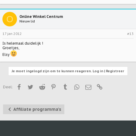
O
Online Winkel Centrum
Nieuw lid
17 jan 2012
#13
Is helemaal duidelijk !
Groetjes,
Elsy
Je moet ingelogd zijn om te kunnen reageren. Log in | Registreer
Facebook
Twitter
Reddit
Pinterest
Tumblr
WhatsApp
E-mail
Link
Deel:
Affiliate programma's