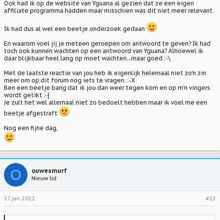
Ook had ik op de website van Yguana al gezien dat ze een eigen
affiliate programma hadden maar misschien was dit niet meer relevant.
Ik had dus al wel een beetje onderzoek gedaan
En waarom voel jij je meteen geroepen om antwoord te geven? Ik had
toch ook kunnen wachten op een antwoord van Yguana? Alhoewel ik
daar blijkbaar heel lang op moet wachten...maar goed :-\
Met de laatste reactie van jou heb ik eigenlijk helemaal niet zo'n zin
meer om op dit forum nog iets te vragen. :-X
Ben een beetje bang dat ik jou dan weer tegen kom en op m'n vingers
wordt getikt :-[
Je zult het wel allemaal niet zo bedoelt hebben maar ik voel me een
beetje afgestraft
Nog een fijne dag,
O
ouwesmurf
Nieuw lid
17 jan 2012
#12