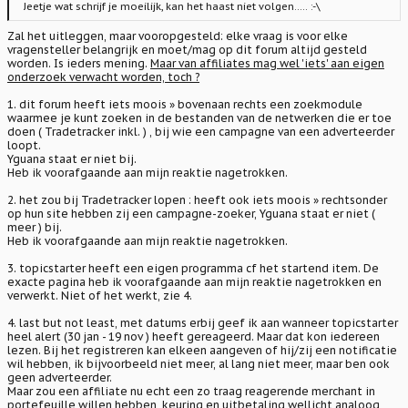
Jeetje wat schrijf je moeilijk, kan het haast niet volgen..... :-\
Zal het uitleggen, maar vooropgesteld: elke vraag is voor elke
vragensteller belangrijk en moet/mag op dit forum altijd gesteld
worden. Is ieders mening.
Maar van affiliates mag wel 'iets' aan eigen
onderzoek verwacht worden, toch ?
1. dit forum heeft iets moois » bovenaan rechts een zoekmodule
waarmee je kunt zoeken in de bestanden van de netwerken die er toe
doen ( Tradetracker inkl. ) , bij wie een campagne van een adverteerder
loopt.
Yguana staat er niet bij.
Heb ik voorafgaande aan mijn reaktie nagetrokken.
2. het zou bij Tradetracker lopen : heeft ook iets moois » rechtsonder
op hun site hebben zij een campagne-zoeker, Yguana staat er niet (
meer ) bij.
Heb ik voorafgaande aan mijn reaktie nagetrokken.
3. topicstarter heeft een eigen programma cf het startend item. De
exacte pagina heb ik voorafgaande aan mijn reaktie nagetrokken en
verwerkt. Niet of het werkt, zie 4.
4. last but not least, met datums erbij geef ik aan wanneer topicstarter
heel alert (30 jan - 19 nov ) heeft gereageerd. Maar dat kon iedereen
lezen. Bij het registreren kan elkeen aangeven of hij/zij een notificatie
wil hebben, ik bijvoorbeeld niet meer, al lang niet meer, maar ben ook
geen adverteerder.
Maar zou een affiliate nu echt een zo traag reagerende merchant in
portefeuille willen hebben, keuring en uitbetaling wellicht analoog,