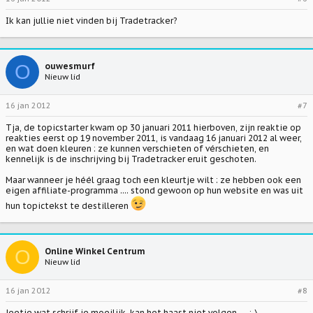
Ik kan jullie niet vinden bij Tradetracker?
O
ouwesmurf
Nieuw lid
16 jan 2012
#7
Tja, de topicstarter kwam op 30 januari 2011 hierboven, zijn reaktie op
reakties eerst op 19 november 2011, is vandaag 16 januari 2012 al weer,
en wat doen kleuren : ze kunnen verschieten of vérschieten, en
kennelijk is de inschrijving bij Tradetracker eruit geschoten.
Maar wanneer je héél graag toch een kleurtje wilt :
ze hebben ook een
eigen affiliate-programma
.... stond gewoon op hun website en was uit
hun topictekst te destilleren
O
Online Winkel Centrum
Nieuw lid
16 jan 2012
#8
Jeetje wat schrijf je moeilijk, kan het haast niet volgen..... :-\