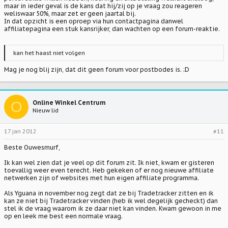
maar in ieder geval is de kans dat hij/zij op je vraag zou reageren
weliswaar 50%, maar zet er geen jaartal bij.
In dat opzicht is een oproep via hun
contactpagina
danwel
affiliatepagina een stuk kansrijker, dan wachten op een forum-reaktie.
kan het haast niet volgen
Mag je nog blij zijn, dat dit geen forum voor postbodes is. ;D
O
Online Winkel Centrum
Nieuw lid
17 jan 2012
#11
Beste Ouwesmurf,
Ik kan wel zien dat je veel op dit forum zit. Ik niet, kwam er gisteren
toevallig weer even terecht. Heb gekeken of er nog nieuwe affiliate
netwerken zijn of websites met hun eigen affiliate programma.
Als Yguana in november nog zegt dat ze bij Tradetracker zitten en ik
kan ze niet bij Tradetracker vinden (heb ik wel degelijk gecheckt) dan
stel ik de vraag waarom ik ze daar niet kan vinden. Kwam gewoon in me
op en leek me best een normale vraag.