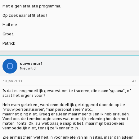
Met eigen affiliate programma.
Op zoek naar affiliates !
Mail me
Groet,
Patrick
O
ouwesmurf
Nieuw lid
30 jan 2011
#2
Is dat nu nog moeilijk geweest om te traceren, die naam "yguana" , of
staat het ergens voor ?
Heb even gekeken , werd onmiddellijk getriggered door de optie
"vrouw personaliseren", "man personaliseren" etc.,
maar het ging niet. Kreeg er alleen maar meer bij en ik heb er al één.
Vond ook de terminologie soms wat moeilijk, rekening houden met
maten, fonts. Ok, als webbaasje snap ik het, maar mijn bezoekers
vermoedelijk niet, tenzij ze "kenner" zijn.
Zie er misschien wel heil in voor enkele van mijn sites, maar dan alleen