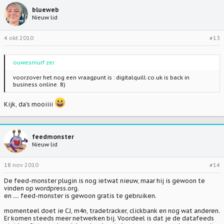
blueweb
Nieuw lid
4 okt 2010
#13
ouwesmurf zei:
voorzover het nog een vraagpunt is :
digitalquill.co.uk
is back in
business online. 8)
Kijk, da's mooiiii
feedmonster
Nieuw lid
18 nov 2010
#14
De feed-monster plugin is nog ietwat nieuw, maar hij is gewoon te
vinden op wordpress.org.
en .... feed-monster is gewoon gratis te gebruiken.
momenteel doet ie CJ, m4n, tradetracker, clickbank en nog wat anderen.
Er komen steeds meer netwerken bij. Voordeel is dat je de datafeeds