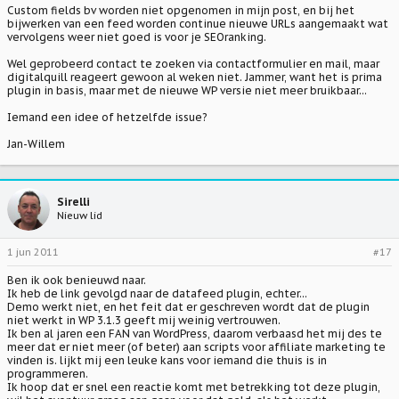
Custom fields bv worden niet opgenomen in mijn post, en bij het
bijwerken van een feed worden continue nieuwe URLs aangemaakt wat
vervolgens weer niet goed is voor je SEOranking.
Wel geprobeerd contact te zoeken via contactformulier en mail, maar
digitalquill reageert gewoon al weken niet. Jammer, want het is prima
plugin in basis, maar met de nieuwe WP versie niet meer bruikbaar...
Iemand een idee of hetzelfde issue?
Jan-Willem
Sirelli
Nieuw lid
1 jun 2011
#17
Ben ik ook benieuwd naar.
Ik heb de link gevolgd naar de datafeed plugin, echter...
Demo werkt niet, en het feit dat er geschreven wordt dat de plugin
niet werkt in WP 3.1.3 geeft mij weinig vertrouwen.
Ik ben al jaren een FAN van WordPress, daarom verbaasd het mij des te
meer dat er niet meer (of beter) aan scripts voor affiliate marketing te
vinden is. lijkt mij een leuke kans voor iemand die thuis is in
programmeren.
Ik hoop dat er snel een reactie komt met betrekking tot deze plugin,