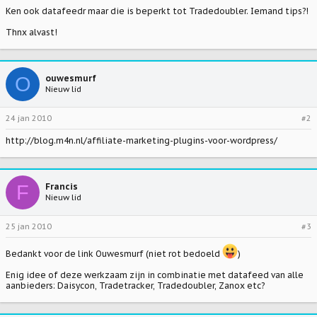
Ken ook datafeedr maar die is beperkt tot Tradedoubler. Iemand tips?!
Thnx alvast!
O
ouwesmurf
Nieuw lid
24 jan 2010
#2
http://blog.m4n.nl/affiliate-marketing-plugins-voor-wordpress/
F
Francis
Nieuw lid
25 jan 2010
#3
Bedankt voor de link Ouwesmurf (niet rot bedoeld
)
Enig idee of deze werkzaam zijn in combinatie met datafeed van alle
aanbieders: Daisycon, Tradetracker, Tradedoubler, Zanox etc?