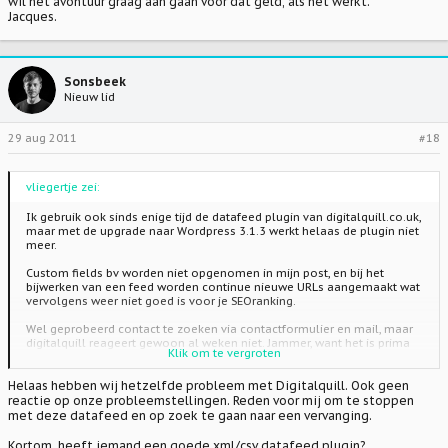
wil het avontuur graag aan gaan voor dat geld, als het werkt.
Jacques.
Sonsbeek
Nieuw lid
29 aug 2011
#18
vliegertje zei:
Ik gebruik ook sinds enige tijd de datafeed plugin van digitalquill.co.uk,
maar met de upgrade naar Wordpress 3.1.3 werkt helaas de plugin niet
meer.
Custom fields bv worden niet opgenomen in mijn post, en bij het
bijwerken van een feed worden continue nieuwe URLs aangemaakt wat
vervolgens weer niet goed is voor je SEOranking.
Wel geprobeerd contact te zoeken via contactformulier en mail, maar
digitalquill reageert gewoon al weken niet. Jammer, want het is prima
Klik om te vergroten
plugin in basis, maar met de nieuwe WP versie niet meer bruikbaar...
Helaas hebben wij hetzelfde probleem met Digitalquill. Ook geen
Iemand een idee of hetzelfde issue?
reactie op onze probleemstellingen. Reden voor mij om te stoppen
Jan-Willem
met deze datafeed en op zoek te gaan naar een vervanging.
Kortom, heeft iemand een goede xml/csv datafeed plugin?