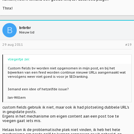
Thnx!
B
brbrbr
Nieuw lid
29 aug 2011
#19
vliegertje zei:
Custom fields bv worden niet opgenomen in mijn post, en bij het
bijwerken van een feed worden continue nieuwe URLs aangemaakt wat
vervolgens weer niet goed is voor je SEOranking.
Iemand een idee of hetzelfde issue?
Jan-Willem
custom fields gebruik ik niet, maar ook ik had plotseling dubbele URL's
in geupdate posts.
Ergens in het mechanisme om eigen content aan een post toe te
voegen gaat iets mis.
Helaas kon ik de problematische plek niet vinden, ik heb het hele