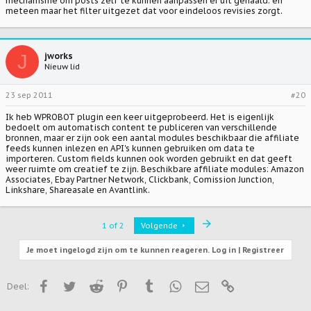
mechanisme om posts zelf te kunnen aanpassen er uit gehaald. en
meteen maar het filter uitgezet dat voor eindeloos revisies zorgt.
J
jworks
Nieuw lid
23 sep 2011
#20
Ik heb WPROBOT plugin een keer uitgeprobeerd. Het is eigenlijk
bedoelt om automatisch content te publiceren van verschillende
bronnen, maar er zijn ook een aantal modules beschikbaar die affiliate
feeds kunnen inlezen en API's kunnen gebruiken om data te
importeren. Custom fields kunnen ook worden gebruikt en dat geeft
weer ruimte om creatief te zijn. Beschikbare affiliate modules: Amazon
Associates, Ebay Partner Network, Clickbank, Comission Junction,
Linkshare, Shareasale en Avantlink.
Last
1 of 2
Volgende
Je moet ingelogd zijn om te kunnen reageren. Log in | Registreer
Facebook
Twitter
Reddit
Pinterest
Tumblr
WhatsApp
E-mail
Link
Deel: