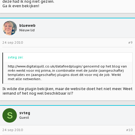
deze had ik nog niet gezien.
Ga ik even bekijken!
blueweb
Nieuw lid
24 sep 2010
#9
svteg zei:
http://www.digitalquill.co.uk/datafeedplugin/ genoemd op het blog van
m4n werkt voor mij prima, in combinatie met de juiste (aangeschafte)
templates en (aangeschafte) plugins doet dit voor mij de job. Werkt
met alle netwerken..
Ik wilde die plugin bekijken, maar de website doet het niet meer. Weet
iemand of het nog wel beschikbaar is!?
S
svteg
Guest
24 sep 2010
#10