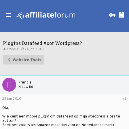
Plugins Datafeed voor Wordpress?
T
S
Francis
24 jan 2010
o
t
p
a
Website Tools
i
r
c
t
s
d
t
a
a
t
r
u
F
Francis
t
m
Nieuw lid
e
r
24 jan 2010
#1
Ola,
Wie kent een mooie plugin om datafeed op mijn wordpress sites te
zetten?
Zoek net zoiets als Amazon maar dan voor de Nederlandse markt.