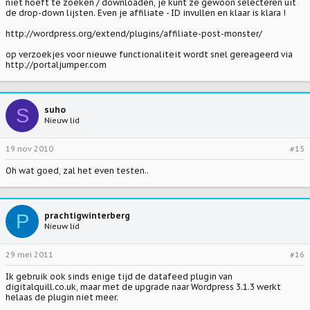
niet hoeft te zoeken / downloaden, je kunt ze gewoon selecteren uit
de drop-down lijsten. Even je affiliate - ID invullen en klaar is klara !
http://wordpress.org/extend/plugins/affiliate-post-monster/
op verzoekjes voor nieuwe functionaliteit wordt snel gereageerd via
http://portaljumper.com
S
suho
Nieuw lid
19 nov 2010
#15
Oh wat goed, zal het even testen..
P
prachtigwinterberg
Nieuw lid
29 mei 2011
#16
Ik gebruik ook sinds enige tijd de datafeed plugin van
digitalquill.co.uk, maar met de upgrade naar Wordpress 3.1.3 werkt
helaas de plugin niet meer.