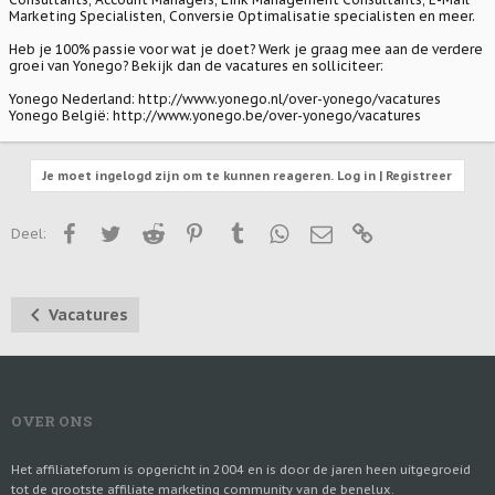
Marketing Specialisten, Conversie Optimalisatie specialisten en meer.
Heb je 100% passie voor wat je doet? Werk je graag mee aan de verdere
groei van Yonego? Bekijk dan de vacatures en solliciteer:
Yonego Nederland: http://www.yonego.nl/over-yonego/vacatures
Yonego België: http://www.yonego.be/over-yonego/vacatures
Je moet ingelogd zijn om te kunnen reageren. Log in | Registreer
Facebook
Twitter
Reddit
Pinterest
Tumblr
WhatsApp
E-mail
Link
Deel:
Vacatures
OVER ONS
Het affiliateforum is opgericht in 2004 en is door de jaren heen uitgegroeid
tot de grootste affiliate marketing community van de benelux.