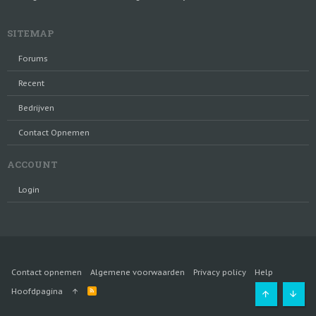
SITEMAP
Forums
Recent
Bedrijven
Contact Opnemen
ACCOUNT
Login
Contact opnemen
Algemene voorwaarden
Privacy policy
Help
R
Hoofdpagina
S
Bovenaan
Onde
S