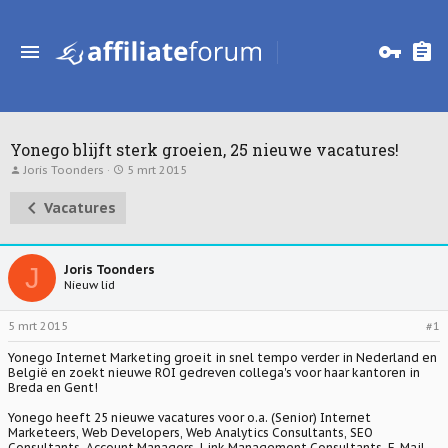
Yonego blijft sterk groeien, 25 nieuwe vacatures!
T
S
Joris Toonders
5 mrt 2015
o
t
p
a
Vacatures
i
r
c
t
s
d
t
a
a
t
J
Joris Toonders
r
u
Nieuw lid
t
m
e
r
5 mrt 2015
#1
Yonego Internet Marketing groeit in snel tempo verder in Nederland en
België en zoekt nieuwe ROI gedreven collega's voor haar kantoren in
Breda en Gent!
Yonego heeft 25 nieuwe vacatures voor o.a. (Senior) Internet
Marketeers, Web Developers, Web Analytics Consultants, SEO
Consultants, Account Managers, Link Management Consultants, E-Mail