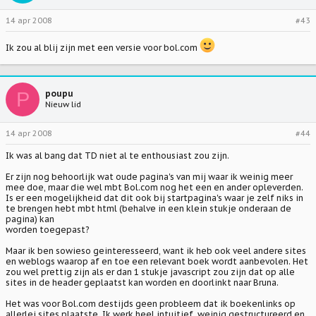
14 apr 2008
#43
Ik zou al blij zijn met een versie voor bol.com
P
poupu
Nieuw lid
14 apr 2008
#44
Ik was al bang dat TD niet al te enthousiast zou zijn.
Er zijn nog behoorlijk wat oude pagina's van mij waar ik weinig meer
mee doe, maar die wel mbt Bol.com nog het een en ander opleverden.
Is er een mogelijkheid dat dit ook bij startpagina's waar je zelf niks in
te brengen hebt mbt html (behalve in een klein stukje onderaan de
pagina) kan
worden toegepast?
Maar ik ben sowieso geinteresseerd, want ik heb ook veel andere sites
en weblogs waarop af en toe een relevant boek wordt aanbevolen. Het
zou wel prettig zijn als er dan 1 stukje javascript zou zijn dat op alle
sites in de header geplaatst kan worden en doorlinkt naar Bruna.
Het was voor Bol.com destijds geen probleem dat ik boekenlinks op
allerlei sites plaatste. Ik werk heel intuitief, weinig gestructureerd en