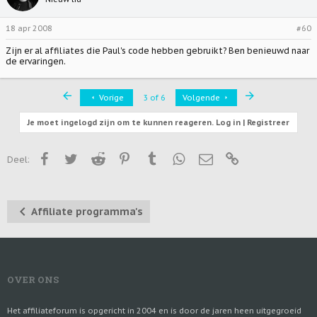
18 apr 2008
#60
Zijn er al affiliates die Paul's code hebben gebruikt? Ben benieuwd naar
de ervaringen.
First
Last
Vorige
3 of 6
Volgende
Je moet ingelogd zijn om te kunnen reageren. Log in | Registreer
Facebook
Twitter
Reddit
Pinterest
Tumblr
WhatsApp
E-mail
Link
Deel:
Affiliate programma's
OVER ONS
Het affiliateforum is opgericht in 2004 en is door de jaren heen uitgegroeid