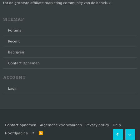
tot de grootste affiliate marketing community van de benelux.
SITEMAP
Forums
Recent
Bedrijven
Contact Opnemen
ACCOUNT
Login
Contact opnemen
Algemene voorwaarden
Privacy policy
Help
R
Hoofdpagina
S
Bovenaan
Onde