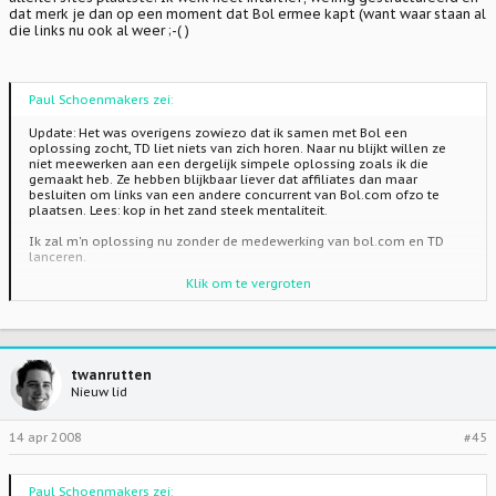
dat merk je dan op een moment dat Bol ermee kapt (want waar staan al
die links nu ook al weer ;-( )
Paul Schoenmakers zei:
Update: Het was overigens zowiezo dat ik samen met Bol een
oplossing zocht, TD liet niets van zich horen. Naar nu blijkt willen ze
niet meewerken aan een dergelijk simpele oplossing zoals ik die
gemaakt heb. Ze hebben blijkbaar liever dat affiliates dan maar
besluiten om links van een andere concurrent van Bol.com ofzo te
plaatsen. Lees: kop in het zand steek mentaliteit.
Ik zal m'n oplossing nu zonder de medewerking van bol.com en TD
lanceren.
Klik om te vergroten
Update:
Ik denk erover om een oplossing aan te bieden dat je je traffic anders
ook door kunt sturen naar de programma's van andere boeken
verkopers, als je niet meer bij bol.com wilt blijven kun je gewoon de
links naar bijvoorbeeld Bruna / Cosmox / Selexyz sturen.. welke
twanrutten
programma's zal ik allemaal proberen in te bouwen? nog wensen
Nieuw lid
14 apr 2008
#45
Paul Schoenmakers zei: