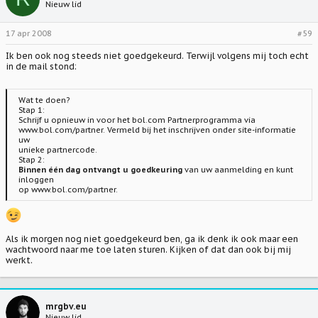
Nieuw lid
17 apr 2008
#59
Ik ben ook nog steeds niet goedgekeurd. Terwijl volgens mij toch echt
in de mail stond:
Wat te doen?
Stap 1:
Schrijf u opnieuw in voor het bol.com Partnerprogramma via
www.bol.com/partner. Vermeld bij het inschrijven onder site-informatie
uw
unieke partnercode.
Stap 2:
Binnen één dag ontvangt u goedkeuring
van uw aanmelding en kunt
inloggen
op www.bol.com/partner.
Als ik morgen nog niet goedgekeurd ben, ga ik denk ik ook maar een
wachtwoord naar me toe laten sturen. Kijken of dat dan ook bij mij
werkt.
mrgbv.eu
Nieuw lid