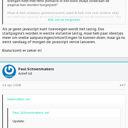
brengen hebt mbt html (behalve in een klein stukje onderaan de
pagina) kan worden toegepast?
Maar ik ben sowieso geinteresseerd, want ik heb ook veel andere sites
en weblogs waarop af en toe een relevant boek wordt aanbevolen. Het
Klik om te vergroten
zou wel prettig zijn als er dan 1 stukje javascript zou zijn dat op alle
sites in de header geplaatst kan worden en doorlinkt naar Bruna ).
Als je geen javascript kunt toevoegen wordt het lastig. Dus
Ik werk heel intuitief, weinig gestructureerd en dat merk je dan op een
startpagina's worden in eerste instantie lastig, maar heb paar ideetjes
moment dat Bol ermee kapt ;-(
meer om snelle aanpassingen/omzettingen te kunnen doen, maar ga nu
eerst vandaag of morgen de javascript versie lanceren.
Bruna komt er zeker in!
Paul Schoenmakers
Actief lid
14 apr 2008
#47
twanrutten zei:
Paul Schoenmakers zei:
Update: