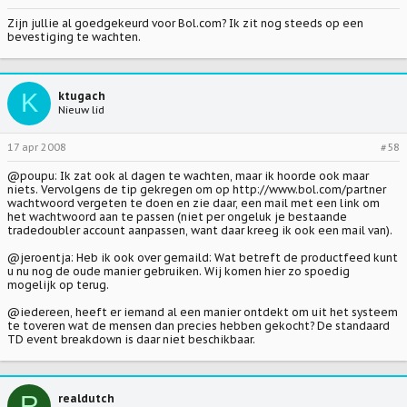
Zijn jullie al goedgekeurd voor Bol.com? Ik zit nog steeds op een
bevestiging te wachten.
K
ktugach
Nieuw lid
17 apr 2008
#58
@poupu: Ik zat ook al dagen te wachten, maar ik hoorde ook maar
niets. Vervolgens de tip gekregen om op http://www.bol.com/partner
wachtwoord vergeten te doen en zie daar, een mail met een link om
het wachtwoord aan te passen (niet per ongeluk je bestaande
tradedoubler account aanpassen, want daar kreeg ik ook een mail van).
@jeroentja: Heb ik ook over gemaild: Wat betreft de productfeed kunt
u nu nog de oude manier gebruiken. Wij komen hier zo spoedig
mogelijk op terug.
@iedereen, heeft er iemand al een manier ontdekt om uit het systeem
te toveren wat de mensen dan precies hebben gekocht? De standaard
TD event breakdown is daar niet beschikbaar.
R
realdutch