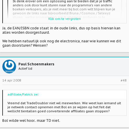
Ik denk erover om een oplossing aan te bieden dat je je traffic
anders ook door kunt sturen naar de programma's van andere
boeken verkopers, als je niet meer bij bol.com wilt blijven kun je
gewoon de links naar bijvoorbeeld Bruna / Cosmox / Selexyz
sturen.. welke programma's zal ik allemaal proberen in te
Klik om te vergroten
bouwen? nog wensen
Ja, de EAN/ISBN code staat in de oude links, dus op basis hiervan kan
alles worden doorgestuurd.
Klik om te vergroten
Goede optie, ik neem aan iets gebaseerd op ISBN/EAN? En dat je zelf
kan kiezen naar welke boer je de traffic stuurt? Denk dat je de
belangrijkste 3 overige wel te pakken hebt.
We hebben natuurlijk ook nog de electronica, naar wie kunnen we dit
gaan doorsturen? Wensen?
Paul Schoenmakers
Actief lid
14 apr 2008
#48
adFiliate/Patrick zei:
Vreemd dat TradeDoubler niet wil meewerken. Wie weet kan iemand uit
je netwerk contact opnemen met Bol en ze wijzen op het feit dat
wellicht tientallen goed converterende affiliates gaan stoppen?
Bol wilde wel hoor.. maar TD niet.