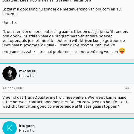
plaatsen. Lees: kop in het zand steek mentaliteit.
Ik zal m'n oplossing nu zonder de medewerking van bol.com en TD
lanceren.
Update:
Ik denk erover om een oplossing aan te bieden dat je je traffic anders
ook door kunt sturen naar de programma's van andere boeken
verkopers, als je niet meer bij bol.com wilt blijven kun je gewoon de
links naar bijvoorbeeld Bruna / Cosmox / Selexyz sturen.. welke
programma's zal ik allemaal proberen in te bouwen? nog wensen
mrgbv.eu
Nieuw lid
14 apr 2008
#42
Vreemd dat TradeDoubler niet wil meewerken. Wie weet kan iemand
uit je netwerk contact opnemen met Bol en ze wijzen op het feit dat
wellicht tientallen goed converterende affiliates gaan stoppen?
K
ktugach
Nieuw lid