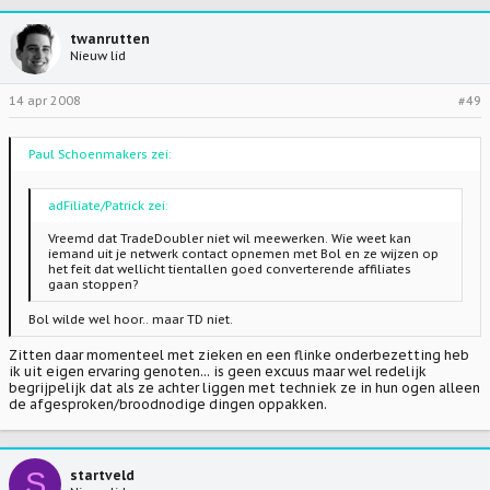
twanrutten
Nieuw lid
14 apr 2008
#49
Paul Schoenmakers zei:
adFiliate/Patrick zei:
Vreemd dat TradeDoubler niet wil meewerken. Wie weet kan
iemand uit je netwerk contact opnemen met Bol en ze wijzen op
het feit dat wellicht tientallen goed converterende affiliates
gaan stoppen?
Bol wilde wel hoor.. maar TD niet.
Zitten daar momenteel met zieken en een flinke onderbezetting heb
ik uit eigen ervaring genoten... is geen excuus maar wel redelijk
begrijpelijk dat als ze achter liggen met techniek ze in hun ogen alleen
de afgesproken/broodnodige dingen oppakken.
S
startveld