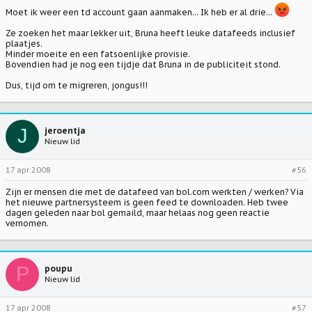
Moet ik weer een td account gaan aanmaken... Ik heb er al drie...
Ze zoeken het maar lekker uit, Bruna heeft leuke datafeeds inclusief
plaatjes.
Minder moeite en een fatsoenlijke provisie.
Bovendien had je nog een tijdje dat Bruna in de publiciteit stond.
Dus, tijd om te migreren, jongus!!!
J
jeroentja
Nieuw lid
17 apr 2008
#56
Zijn er mensen die met de datafeed van bol.com werkten / werken? Via
het nieuwe partnersysteem is geen feed te downloaden. Heb twee
dagen geleden naar bol gemaild, maar helaas nog geen reactie
vernomen.
P
poupu
Nieuw lid
17 apr 2008
#57