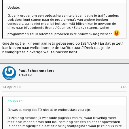
Update:
Ik denk erover om een oplossing aan te bieden dat je je traffic anders
ook door kunt sturen naar de programma's van andere boeken
verkopers, als je niet meer bij bol.com wilt blijven kun je gewoon de
links naar bijvoorbeeld Bruna / Cosmox / Selexyz sturen.. welke
programma's zal ik allemaal proberen in te bouwen? nog wensen
Goede optie, ik neem aan iets gebaseerd op ISBN/EAN? En dat je zelf
kan kiezen naar welke boer je de traffic stuurt? Denk dat je de
belangrijkste 3 overige wel te pakken hebt.
Paul Schoenmakers
Actief lid
14 apr 2008
#46
poupu zei:
Ik was al bang dat TD niet al te enthousiast zou zijn.
Er zijn nog behoorlijk wat oude pagina's van mij waar ik weinig meer
mee doe, maar die wel mbt Bol.com nog het een en ander opleverden.
Is er een mogelijkheid dat dit ook bij startpagina's waar je zelf niks in te