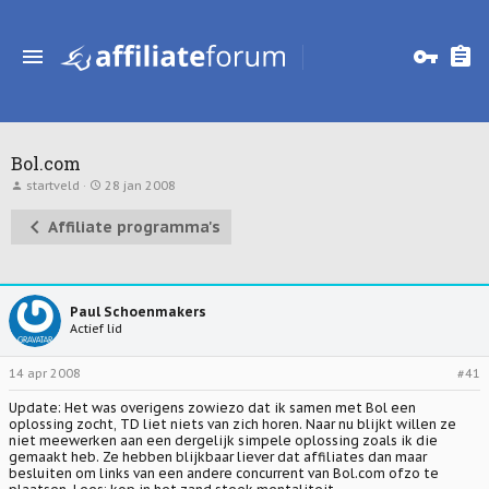
Bol.com
T
S
startveld
28 jan 2008
o
t
p
a
Affiliate programma's
i
r
c
t
s
d
t
a
a
t
r
u
Paul Schoenmakers
t
m
Actief lid
e
r
14 apr 2008
#41
Update: Het was overigens zowiezo dat ik samen met Bol een
oplossing zocht, TD liet niets van zich horen. Naar nu blijkt willen ze
niet meewerken aan een dergelijk simpele oplossing zoals ik die
gemaakt heb. Ze hebben blijkbaar liever dat affiliates dan maar
besluiten om links van een andere concurrent van Bol.com ofzo te