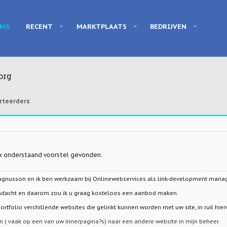
UMS
RECENT
MARKTPLAATS
BEDRIJVEN
org
rteerders
x onderstaand voorstel gevonden:
agnusson en ik ben werkzaam bij Onlinewebservices als link-development manag
andacht en daarom zou ik u graag kosteloos een aanbod maken.
ortfolio verchillende websites die gelinkt kunnen worden met uw site, in ruil hier
en ( vaak op een van uw innerpagina?s) naar een andere website in mijn beheer.