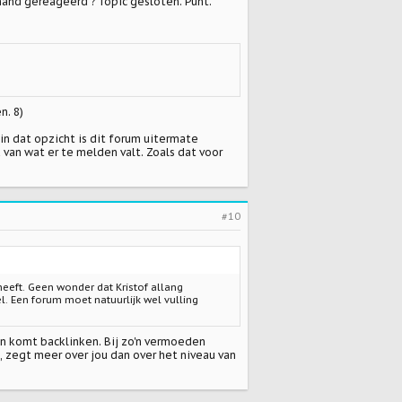
and gereageerd ? Topic gesloten. Punt.
n. 8)
n dat opzicht is dit forum uitermate
 van wat er te melden valt. Zoals dat voor
#10
eeft. Geen wonder dat Kristof allang
el. Een forum moet natuurlijk wel vulling
jn komt backlinken. Bij zo'n vermoeden
, zegt meer over jou dan over het niveau van