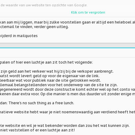
 de waarde van uw website ten opzichte van Google.
Klik om te vergroten
rd zijn in een ruil breng ik u graag op de hoogte van alle details!
uw tijd en graag hoor ik spoedig van u.
an aan mij liggen, maar bij zulke voorstellen gaan er altijd een heleboel 
ctemail te vinden, verder geen uitleg.
rvices.org
wijderd in mailquotes
palen of hier een luchtje aan zit toch het volgende:
 zijn geld aan het verkeer wat hij/zij bij de verkoper aanbrengt.
aatst wordt levert geld op voor de eigenaar van de link.
oleerbaar wat voor publiek naar de site getrokken wordt.
llemaal belangstellenden voor het onderwerp van de site te zijn.
gegenereerd wordt door deze constructie komt echter wel op het conto va
kenen daar extra voor. Op die manier is men dus duurder uit zonder enige
an: There's no such thing as a free lunch.
atieve website hebt waar je niet noemenswaardig aan verdiend heeft het 
le website en wil je wat bekender worden dan zou het wat kunnen zijn.
niet vaststellen of er een luchtje aan zit!