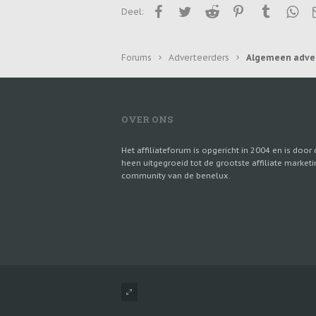
Facebook
Twitter
Reddit
Pinterest
Tumblr
Wha
Deel:
Forums
Adverteerders
Algemeen adve
OVER ONS
Het affiliateforum is opgericht in 2004 en is door 
heen uitgegroeid tot de grootste affiliate marketi
community van de benelux.