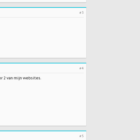
#3
#4
r 2 van mijn websites.
#5