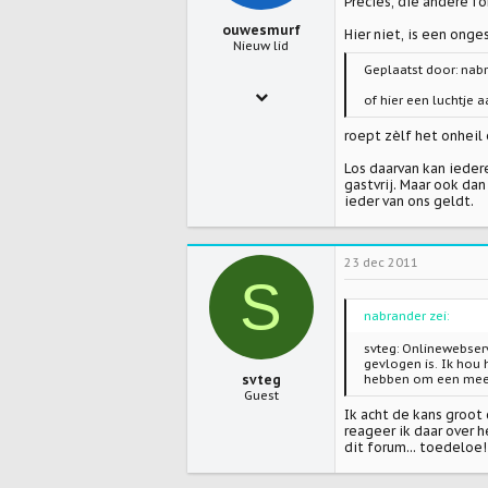
Precies, die andere f
ouwesmurf
Hier niet, is een onges
Nieuw lid
Geplaatst door: nabr
25 jan 2008
of hier een luchtje a
3.028
roept zèlf het onheil 
0
Los daarvan kan ieder
gastvrij. Maar ook da
0
ieder van ons geldt.
wfsidee.nl
23 dec 2011
S
nabrander zei:
svteg: Onlinewebser
gevlogen is. Ik hou 
svteg
hebben om een mee
Guest
Ik acht de kans groot
reageer ik daar over 
dit forum... toedeloe!