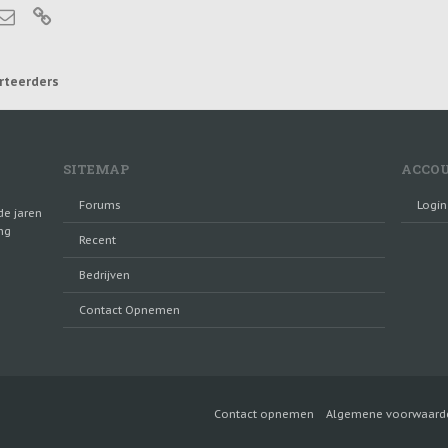
tsApp
E-mail
Link
rteerders
SITEMAP
ACCO
Forums
Login
de jaren
ng
Recent
Bedrijven
Contact Opnemen
Contact opnemen
Algemene voorwaard