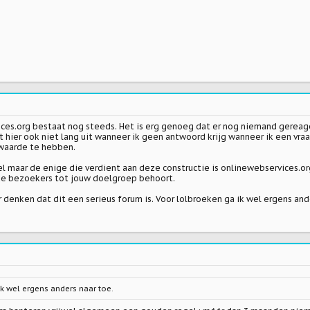
ces.org bestaat nog steeds. Het is erg genoeg dat er nog niemand gereag
t hier ook niet lang uit wanneer ik geen antwoord krijg wanneer ik een vraa
aarde te hebben.
el maar de enige die verdient aan deze constructie is onlinewebservices.or
de bezoekers tot jouw doelgroep behoort.
 denken dat dit een serieus forum is. Voor lolbroeken ga ik wel ergens and
k wel ergens anders naar toe.