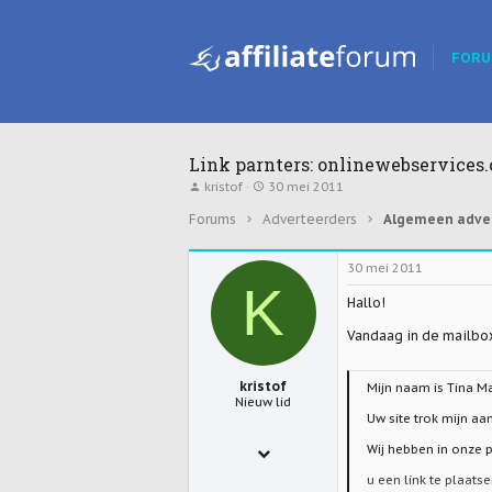
FOR
Link parnters: onlinewebservices.
T
S
kristof
30 mei 2011
o
t
p
a
Forums
Adverteerders
Algemeen adve
i
r
c
t
s
d
30 mei 2011
t
a
K
a
t
Hallo!
r
u
t
m
Vandaag in de mailbo
e
r
kristof
Mijn naam is Tina M
Nieuw lid
Uw site trok mijn a
19 apr 2011
Wij hebben in onze p
1
u een link te plaats