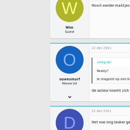
W
Nooit eerder mailtjes 
0
www.rvinternetmarketing.nl
Wim
Guest
22 dec 2011
O
svteg zei:
Really?
ouwesmurf
Je reageert op een be
Nieuw lid
de auteur noemt zich 
25 jan 2008
3.028
22 dec 2011
0
D
0
Het was nog leuker gew
wfsidee.nl