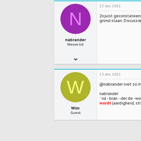
23 dec 2011
N
Zojuist geconstateer
grond staan. Discussi
nabrander
Nieuw lid
21 dec 2011
3
23 dec 2011
0
W
@nabrander niet zo mo
0
nabrander
` na - bran - der de -
wordt
(aardigheid, str
Wim
Guest