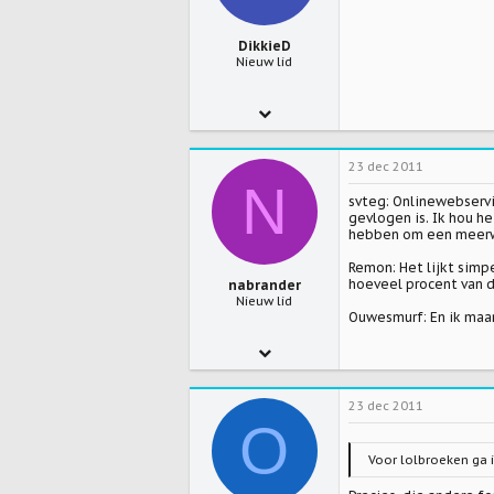
DikkieD
Nieuw lid
25 okt 2007
973
23 dec 2011
0
N
svteg: Onlinewebservi
0
gevlogen is. Ik hou he
hebben om een meerw
Remon: Het lijkt simp
hoeveel procent van 
nabrander
Nieuw lid
Ouwesmurf: En ik maar
21 dec 2011
3
23 dec 2011
0
O
0
Voor lolbroeken ga i