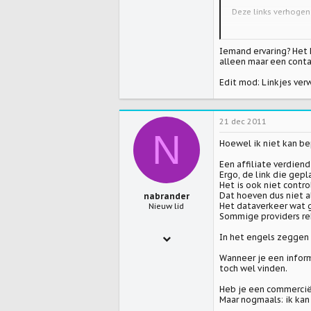
0
Deze links verhogen
Mocht u geinteressee
0
Hartelijk dank voor 
Iemand ervaring? Het k
Tina Magnusson
alleen maar een conta
admin@onlinewebse
onlinewebservices
Edit mod: Linkjes ver
21 dec 2011
N
Hoewel ik niet kan be
Een affiliate verdiend
Ergo, de link die gepl
Het is ook niet contr
Dat hoeven dus niet a
nabrander
Het dataverkeer wat 
Nieuw lid
Sommige providers re
21 dec 2011
In het engels zeggen d
3
Wanneer je een inform
toch wel vinden.
0
Heb je een commercië
0
Maar nogmaals: ik kan 