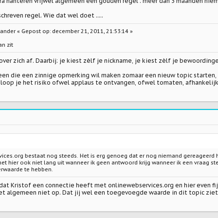
ora hanteren vrijwel algemeen een gouden regel : méér dan 3 maanden niem
chreven regel. Wie dat wel doet .....
ander « Gepost op: december 21, 2011, 21:53:14 »
an zit
over zich af. Daarbij: je kiest zèlf je nickname, je kiest zèlf je bewoordinge
een die een zinnige opmerking wil maken zomaar een nieuw topic starten, i
n loop je het risiko ofwel applaus te ontvangen, ofwel tomaten, afhankelijk
vices.org bestaat nog steeds. Het is erg genoeg dat er nog niemand gereageerd h
het hier ook niet lang uit wanneer ik geen antwoord krijg wanneer ik een vraag st
rwaarde te hebben.
 dat Kristof een connectie heeft met onlinewebservices.org en hier even fi
het algemeen niet op. Dat jij wel een toegevoegde waarde in dit topic ziet