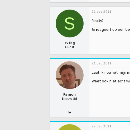
21 dec 2011
S
Really?
Je reageert op een ber
svteg
Guest
21 dec 2011
Laat ik nou net mijn 
Weet ook niet echt wa
Remon
Nieuw lid
26 okt 2011
8
22 dec 2011
0