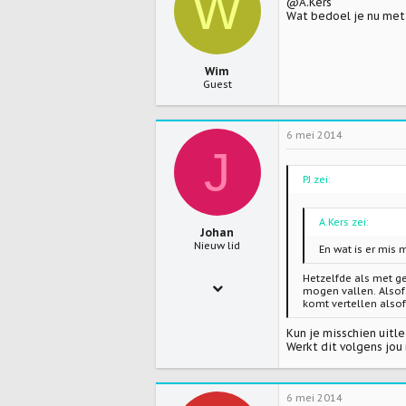
W
@A.Kers
0
Wat bedoel je nu met d
Wim
Guest
6 mei 2014
J
PJ zei:
A.Kers zei:
Johan
Nieuw lid
En wat is er mis
Hetzelfde als met ge
22 sep 2010
mogen vallen. Alsof 
komt vertellen alsof
79
Kun je misschien uitl
0
Werkt dit volgens jou
0
6 mei 2014