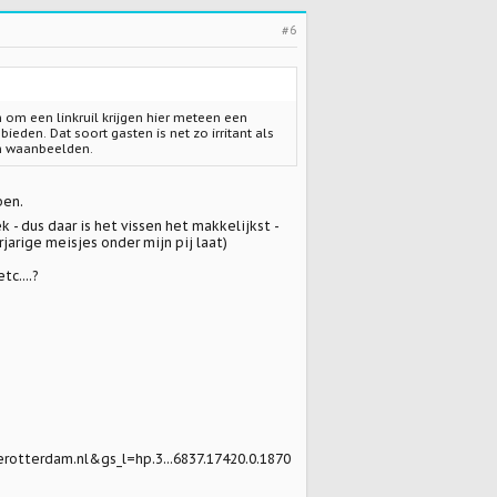
#6
 om een linkruil krijgen hier meteen een
den. Dat soort gasten is net zo irritant als
un waanbeelden.
ben.
- dus daar is het vissen het makkelijkst -
jarige meisjes onder mijn pij laat)
c....?
terdam.nl&gs_l=hp.3...6837.17420.0.1870