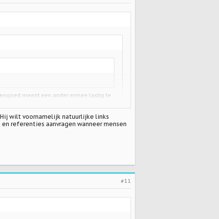
 evengoed meent een ander ermee lastig te
rrigeerde roddel uit de Privé van tien
ij wilt voornamelijk natuurlijke links
ing en referenties aanvragen wanneer mensen
#11