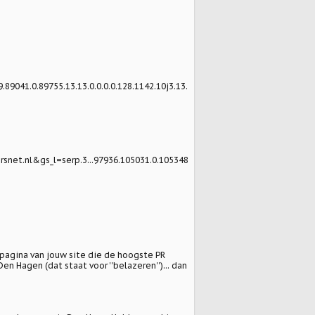
041.0.89755.13.13.0.0.0.0.128.1142.10j3.13.
t.nl&gs_l=serp.3...97936.105031.0.105348
 pagina van jouw site die de hoogste PR
n Hagen (dat staat voor ''belazeren'')... dan