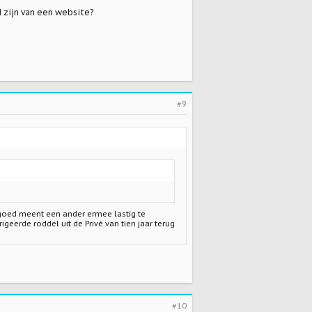
d zijn van een website?
#9
engoed meent een ander ermee lastig te
eerde roddel uit de Privé van tien jaar terug
#10