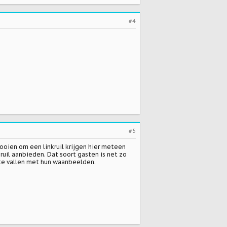
#4
#5
ooien om een linkruil krijgen hier meteen
uil aanbieden. Dat soort gasten is net zo
g te vallen met hun waanbeelden.