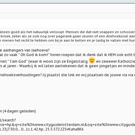
alleen goed als het natuurlijk verloopt. Mensen die dat niet snappen en schooien
roek, zeker als ze ook nog over pagerank gaan zeuren of een driehoeksruil aanbie
e menen het recht te hebben om bij je aan te bellen en je lastig te vallen met h
de aanhangers van Jaehoeva?
al zo vaak '' Oh God ik kom!'' horen roepen dat ik denk dat ik HEM ook echt 
met '' I'am God'' (waar ik woon zijn ze Engelstalig
en zeeeeer Katholziek 
al jaren - Waarbij ik wil laten aantekenen dat ik geen jongetjes en minder
riehoeksverhoudingen? Jij plaatst die link en wij plaatsen de jouwe via via et
n (4 dagen geleden)
l/search?
e=hp&q=site%3Awww.cityguiderotterdam.nl&oq=site%3Awww.cityguiderot
1.23j7.30.0....0...1c.1.42.hp..25.5.572.IZSvKaha8Kk