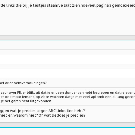
e links die bij je testjes staan? Je laat zien hoeveel pagina's geïndexeer
 met driehoeksverhoudingen?
zeur over PR: er blijkt uit dat je er geen donder van hebt begrepen en dat je ev
er ook maar iemand op zit te wachten dat je met veel aplomb een al lang gecorrig
 je het garen hebt uitgevonden.
eggen wat je precies tegen ABC linkruilen hebt?
 niet en waarom niet? Of wat bedoel je precies?