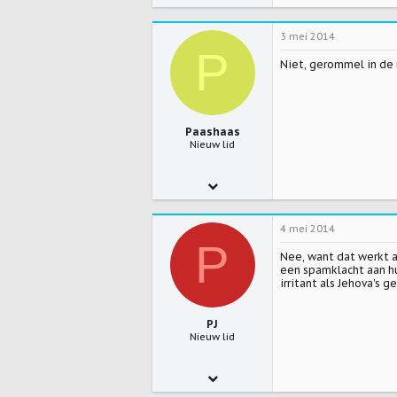
79
3 mei 2014
0
P
Niet, gerommel in de 
0
Paashaas
Nieuw lid
3 feb 2012
75
4 mei 2014
0
P
Nee, want dat werkt a
0
een spamklacht aan hu
irritant als Jehova's
PJ
Nieuw lid
28 feb 2008