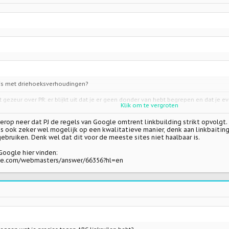
mis met driehoeksverhoudingen?
 gezeur over PR: er blijkt uit dat je er geen donder van hebt begrepen en dat je
Klik om te vergroten
sof er ook maar iemand op zit te wachten dat je met veel aplomb een al lang geco
ertellen alsof je het garen hebt uitgevonden.
rop neer dat PJ de regels van Google omtrent linkbuilding strikt opvolgt. H
g is ook zeker wel mogelijk op een kwalitatieve manier, denk aan linkbait
Klik om te vergroten
leggen wat je precies tegen ABC linkruilen hebt?
gebruiken. Denk wel dat dit voor de meeste sites niet haalbaar is.
u niet en waarom niet? Of wat bedoel je precies?
Google hier vinden:
Klik om te vergroten
gle.com/webmasters/answer/66356?hl=en