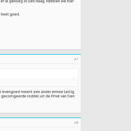
 er al genoeg in Den Haag. Hebben we hier
o heel goed.
#7
t je evengoed meent een ander ermee lastig
gecorrigeerde roddel uit de Privé van tien
#8