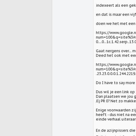
indexeert als een ge
en dat is maar een vij
doen we het met een 8t
https://www.google.n
num=100&q=site%3Awww
0....0...1c.1.42.serp..1
Gaat nergens over... 
Deed het ook met ee
https://www.google.n
num=100&q=site%3Aww
.23.23.0.0.0.1.244.2219.
Do I have to say more 
Dus wil je een link op 
Dan plaatsen we jou g
JIj PR 0? Net zo makke
Enige voorwaarden zij
heeft - dus niet na ee
einde verhaal uiteraar
En de azijnpissers die