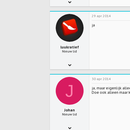
26
29 apr 2014
0
ja
0
luukratief
Nieuw lid
11 jun 2013
3
30 apr 2014
0
J
ja, maar eigenlijk all
0
Doe ook alleen maar k
Johan
Nieuw lid
22 sep 2010