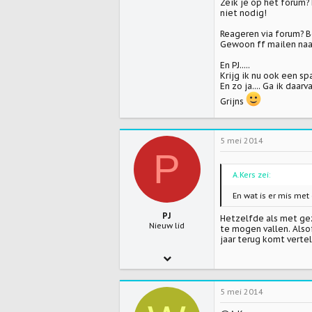
Zeik je op het forum?
niet nodig!
Reageren via forum? B
Gewoon ff mailen naa
En PJ.....
Krijg ik nu ook een s
En zo ja.... Ga ik daar
Grijns
5 mei 2014
P
A.Kers zei:
En wat is er mis me
PJ
Hetzelfde als met gez
Nieuw lid
te mogen vallen. Also
jaar terug komt verte
28 feb 2008
1.417
5 mei 2014
0