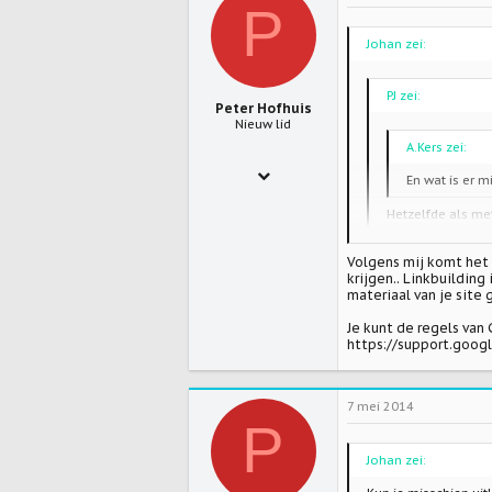
P
Johan zei:
PJ zei:
Peter Hofhuis
Nieuw lid
A.Kers zei:
12 jul 2012
En wat is er 
287
Hetzelfde als met
mogen vallen. Al
0
jaar terug komt v
Volgens mij komt het e
0
krijgen.. Linkbuildin
Kun je misschien uit
materiaal van je site 
Werkt dit volgens jo
Je kunt de regels van 
https://support.goo
7 mei 2014
P
Johan zei: