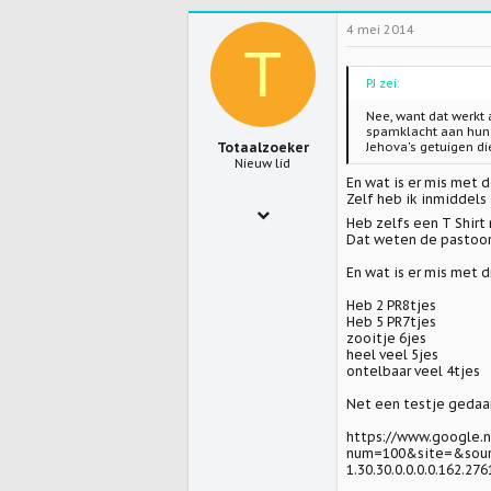
1.417
4 mei 2014
0
T
0
PJ zei:
Nee, want dat werkt 
spamklacht aan hun b
Totaalzoeker
Jehova's getuigen di
Nieuw lid
En wat is er mis met 
Zelf heb ik inmiddels 
8 sep 2005
Heb zelfs een T Shirt 
421
Dat weten de pastoors 
0
En wat is er mis met d
0
Heb 2 PR8tjes
Heb 5 PR7tjes
www.innovatieplatform.nl
zooitje 6jes
heel veel 5jes
ontelbaar veel 4tjes
Net een testje gedaa
https://www.google.n
num=100&site=&sourc
1.30.30.0.0.0.0.162.276