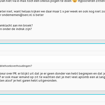
 Dan niet via e-mail toch een linkruil pogen te doen
Hypocrieten zitten
eter niet, want helaas kijken we daar maar 1 x per week en ook nog niet z
r ondernemen@serc.nl is beter
pamklacht aan mn broek?
van onder de indruk zijn?
t driehoeksverhoudingen?
eur over PR: er blijkt uit dat je er geen donder van hebt begrepen en da
f er ook maar iemand op zit te wachten dat je met veel aplomb een al lang 
llen alsof je het garen hebt uitgevonden.