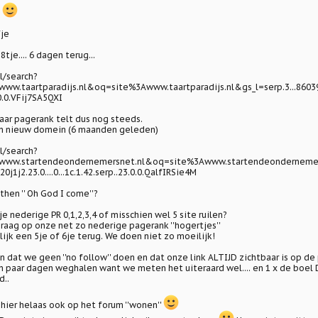
k
fje
je.... 6 dagen terug...
l/search?
.taartparadijs.nl&oq=site%3Awww.taartparadijs.nl&gs_l=serp.3...86039.89
3.0.0.VFij7SA5QXI
maar pagerank telt dus nog steeds.
n nieuw domein (6 maanden geleden)
l/search?
w.startendeondernemersnet.nl&oq=site%3Awww.startendeondernemersne
20j1j2.23.0....0...1c.1.42.serp..23.0.0.QalfIRSie4M
then '' Oh God I come''?
je nederige PR 0,1,2,3,4 of misschien wel 5 site ruilen?
raag op onze net zo nederige pagerank ''hogertjes''
lijk een 5je of 6je terug. We doen niet zo moeilijk!
n dat we geen ''no follow'' doen en dat onze link ALTIJD zichtbaar is op de
n paar dagen weghalen want we meten het uiteraard wel.... en 1 x de boel De
d..
 hier helaas ook op het forum ''wonen''