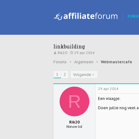
FOR
linkbuilding
T
S
Rik20
29 apr 2014
o
t
p
a
Forums
Algemeen
Webmastercafe
i
r
c
t
1
s
2
d
Volgende
t
a
a
t
r
u
29 apr 2014
t
m
R
e
Een vraagje:
r
Doen jullie nog veel a
Rik20
Nieuw lid
16 jan 2010